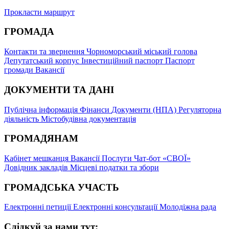
Прокласти маршрут
ГРОМАДА
Контакти та звернення
Чорноморський міський голова
Депутатський корпус
Інвестиційний паспорт
Паспорт
громади
Вакансії
ДОКУМЕНТИ ТА ДАНІ
Публічна інформація
Фінанси
Документи (НПА)
Регуляторна
діяльність
Містобудівна документація
ГРОМАДЯНАМ
Кабінет мешканця
Вакансії
Послуги
Чат-бот «СВОЇ»
Довідник закладів
Місцеві податки та збори
ГРОМАДСЬКА УЧАСТЬ
Електронні петиції
Електронні консультації
Молодіжна рада
Слідкуй за нами тут: