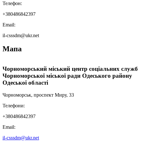
Телефон:
+380486842397
Email:
il-csssdm@ukr.net
Мапа
Leaflet
|
Мінрегіон
;
qgis2web
·
QGIS
©
OSM UA volunteer's server
+
Чорноморський міський центр соціальних служб
Чорноморської міської ради Одеського району
−
Одеської області
Чорноморськ, проспект Миру, 33
Телефони:
+380486842397
Email:
il-csssdm@ukr.net