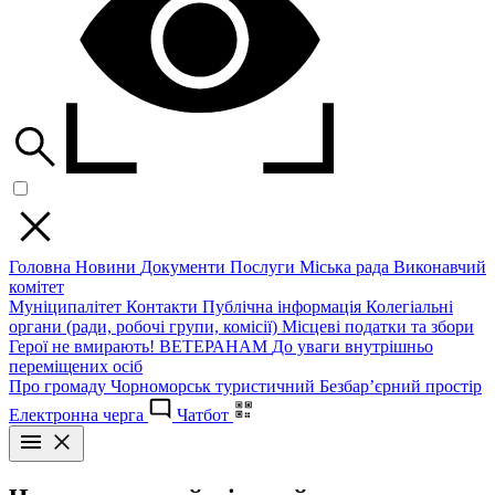
Головна
Новини
Документи
Послуги
Міська рада
Виконавчий
комітет
Муніципалітет
Контакти
Публічна інформація
Колегіальні
органи (ради, робочі групи, комісії)
Місцеві податки та збори
Герої не вмирають!
ВЕТЕРАНАМ
До уваги внутрішньо
переміщених осіб
Про громаду
Чорноморськ туристичний
Безбар’єрний простір
Електронна черга
Чатбот