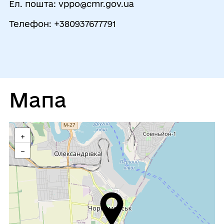
Ел. пошта: vppo@cmr.gov.ua
Перерва
Телефон: +380937677791
12:00 - 12:45
Субота
Вихідний
Неділя
Вихідний
Мапа
+
−