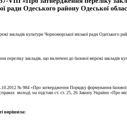
557-VIII «Про затвердження переліку закл
ої ради Одеського району Одеської облас
режі закладів культури Чорноморської міської ради Одеського рай
ння переліку закладів, що включені до базової мережі закладів к
0.2012 № 984 «Про затвердження Порядку формування базової ме
 справах молоді, на підставі ст. ст. 25, 26 Закону України «Про м
ті вирішила: