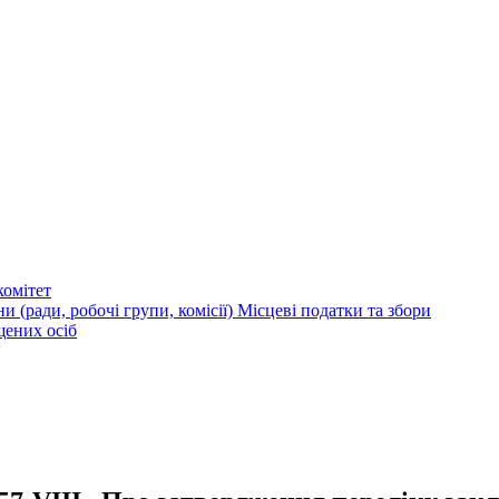
омітет
и (ради, робочі групи, комісії)
Місцеві податки та збори
щених осіб