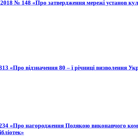
4.2018 № 148 «Про затвердження мережі установ кул
313 «Про відзначення 80 – ї річниці визволення Ук
 234 «Про нагородження Подякою виконавчого комі
ібліотек»