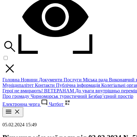
Головна
Новини
Документи
Послуги
Міська рада
Виконавчий к
Муніципалітет
Контакти
Публічна інформація
Колегіальні орган
Герої не вмирають!
ВЕТЕРАНАМ
До уваги внутрішньо перемі
Про громаду
Чорноморськ туристичний
Безбар’єрний простір
Електронна черга
Чатбот
05.02.2024 15:49