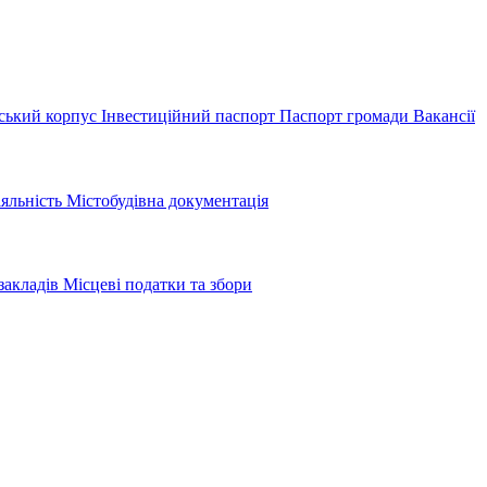
ський корпус
Інвестиційний паспорт
Паспорт громади
Вакансії
іяльність
Містобудівна документація
закладів
Місцеві податки та збори