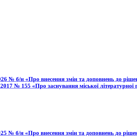
026 № б/н «Про внесення змін та доповнень до ріш
.2017 № 155 «Про заснування міської літературної 
025 № б/н «Про внесення змін та доповнень до ріш