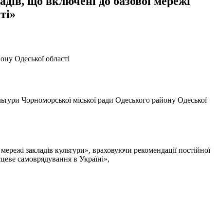
адів, що включені до базової мережі
ті»
ону Одеської області
ультури Чорноморської міської ради Одеського району Одеської
режі закладів культури», враховуючи рекомендації постійної
ісцеве самоврядування в Україні»,