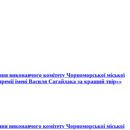
ення виконавчого комітету Чорноморської міської
премії імені Василя Сагайдака за кращий твір»»
ення виконавчого комітету Чорноморської міської