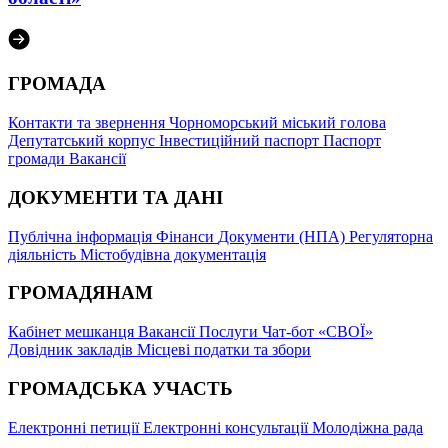
ГРОМАДА
Контакти та звернення
Чорноморський міський голова
Депутатський корпус
Інвестиційний паспорт
Паспорт
громади
Вакансії
ДОКУМЕНТИ ТА ДАНІ
Публічна інформація
Фінанси
Документи (НПА)
Регуляторна
діяльність
Містобудівна документація
ГРОМАДЯНАМ
Кабінет мешканця
Вакансії
Послуги
Чат-бот «СВОЇ»
Довідник закладів
Місцеві податки та збори
ГРОМАДСЬКА УЧАСТЬ
Електронні петиції
Електронні консультації
Молодіжна рада