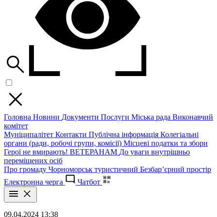
Головна
Новини
Документи
Послуги
Міська рада
Виконавчий
комітет
Муніципалітет
Контакти
Публічна інформація
Колегіальні
органи (ради, робочі групи, комісії)
Місцеві податки та збори
Герої не вмирають!
ВЕТЕРАНАМ
До уваги внутрішньо
переміщених осіб
Про громаду
Чорноморськ туристичний
Безбар’єрний простір
Електронна черга
Чатбот
09.04.2024 13:38