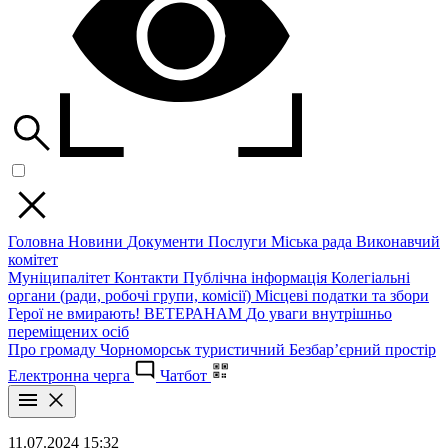
Головна
Новини
Документи
Послуги
Міська рада
Виконавчий
комітет
Муніципалітет
Контакти
Публічна інформація
Колегіальні
органи (ради, робочі групи, комісії)
Місцеві податки та збори
Герої не вмирають!
ВЕТЕРАНАМ
До уваги внутрішньо
переміщених осіб
Про громаду
Чорноморськ туристичний
Безбар’єрний простір
Електронна черга
Чатбот
11.07.2024 15:32