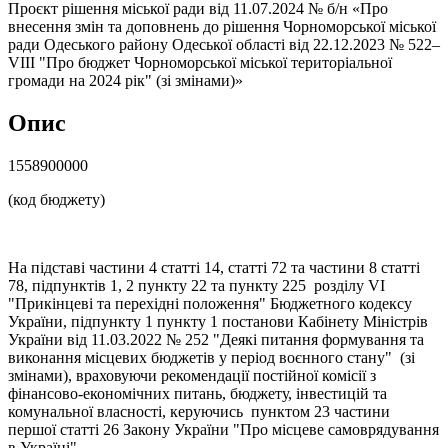
Проєкт рішення міської ради від 11.07.2024 № б/н «Про
внесення змін та доповнень до рішення Чорноморської міської
ради Одеського району Одеської області від 22.12.2023 № 522–
VІII "Про бюджет Чорноморської міської територіальної
громади на 2024 рік" (зі змінами)»
Опис
1558900000
(код бюджету)
На підставі частини 4 статті 14, статті 72 та частини 8 статті
78, підпунктів 1, 2 пункту 22 та пункту 225 розділу VI
"Прикінцеві та перехідні положення" Бюджетного кодексу
України, підпункту 1 пункту 1 постанови Кабінету Міністрів
України від 11.03.2022 № 252 "Деякі питання формування та
виконання місцевих бюджетів у період воєнного стану" (зі
змінами), враховуючи рекомендації постійної комісії з
фінансово-економічних питань, бюджету, інвестицій та
комунальної власності, керуючись пунктом 23 частини
першої статті 26 Закону України "Про місцеве самоврядування
в Україні",