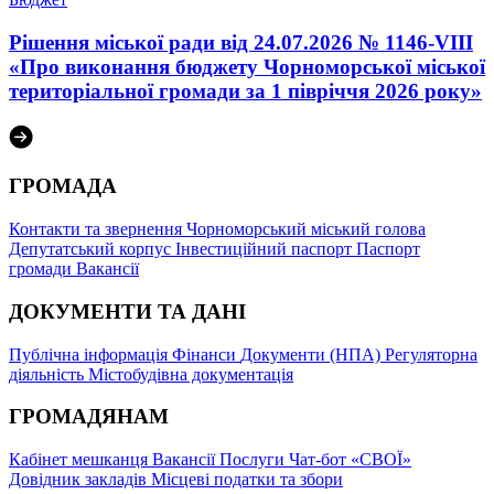
Рішення міської ради від 24.07.2026 № 1146-VIII
«Про виконання бюджету Чорноморської міської
територіальної громади за 1 півріччя 2026 року»
ГРОМАДА
Контакти та звернення
Чорноморський міський голова
Депутатський корпус
Інвестиційний паспорт
Паспорт
громади
Вакансії
ДОКУМЕНТИ ТА ДАНІ
Публічна інформація
Фінанси
Документи (НПА)
Регуляторна
діяльність
Містобудівна документація
ГРОМАДЯНАМ
Кабінет мешканця
Вакансії
Послуги
Чат-бот «СВОЇ»
Довідник закладів
Місцеві податки та збори