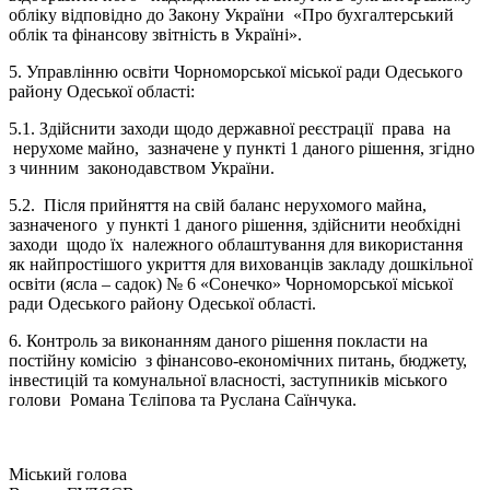
обліку відповідно до Закону України «Про бухгалтерський
облік та фінансову звітність в Україні».
5. Управлінню освіти Чорноморської міської ради Одеського
району Одеської області:
5.1. Здійснити заходи щодо державної реєстрації права на
нерухоме майно, зазначене у пункті 1 даного рішення, згідно
з чинним законодавством України.
5.2. Після прийняття на свій баланс нерухомого майна,
зазначеного у пункті 1 даного рішення, здійснити необхідні
заходи щодо їх належного облаштування для використання
як найпростішого укриття для вихованців закладу дошкільної
освіти (ясла – садок) № 6 «Сонечко» Чорноморської міської
ради Одеського району Одеської області.
6. Контроль за виконанням даного рішення покласти на
постійну комісію з фінансово-економічних питань, бюджету,
інвестицій та комунальної власності, заступників міського
голови Романа Тєліпова та Руслана Саїнчука.
Міський голова