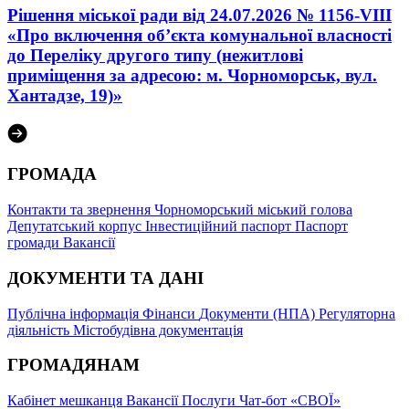
Рішення міської ради від 24.07.2026 № 1156-VIII
«Про включення об’єкта комунальної власності
до Переліку другого типу (нежитлові
приміщення за адресою: м. Чорноморськ, вул.
Хантадзе, 19)»
ГРОМАДА
Контакти та звернення
Чорноморський міський голова
Депутатський корпус
Інвестиційний паспорт
Паспорт
громади
Вакансії
ДОКУМЕНТИ ТА ДАНІ
Публічна інформація
Фінанси
Документи (НПА)
Регуляторна
діяльність
Містобудівна документація
ГРОМАДЯНАМ
Кабінет мешканця
Вакансії
Послуги
Чат-бот «СВОЇ»