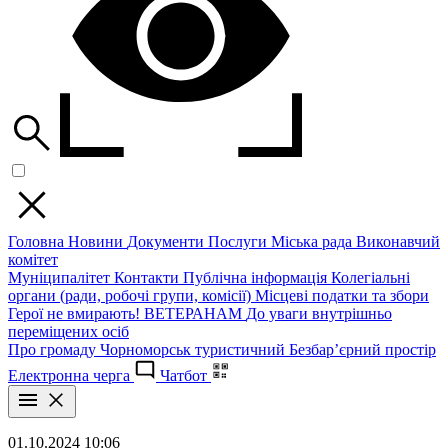
Головна
Новини
Документи
Послуги
Міська рада
Виконавчий
комітет
Муніципалітет
Контакти
Публічна інформація
Колегіальні
органи (ради, робочі групи, комісії)
Місцеві податки та збори
Герої не вмирають!
ВЕТЕРАНАМ
До уваги внутрішньо
переміщених осіб
Про громаду
Чорноморськ туристичний
Безбар’єрний простір
Електронна черга
Чатбот
01.10.2024 10:06