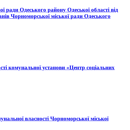
ої ради Одеського району Одеської області від
анів Чорноморської міської ради Одеського
ості комунальної установи «Центр соціальних
мунальної власності Чорноморської міської