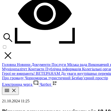
Головна
Новини
Документи
Послуги
Міська рада
Виконавчий к
Муніципалітет
Контакти
Публічна інформація
Колегіальні орган
Герої не вмирають!
ВЕТЕРАНАМ
До уваги внутрішньо перемі
Про громаду
Чорноморськ туристичний
Безбар’єрний простір
Електронна черга
Чатбот
21.10.2024 11:25