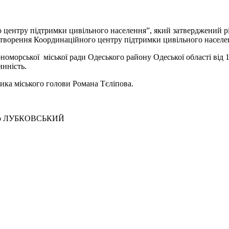
го центру підтримки цивільного населення”, який затверджений 
утворення Координаційного центру підтримки цивільного населен
рноморської міської ради Одеського району Одеської області від
инність.
ика міського голови Романа Тєліпова.
 ЛУБКОВСЬКИЙ