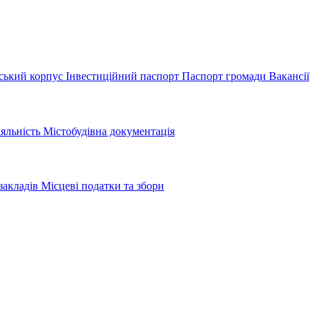
ський корпус
Інвестиційний паспорт
Паспорт громади
Вакансії
іяльність
Містобудівна документація
закладів
Місцеві податки та збори