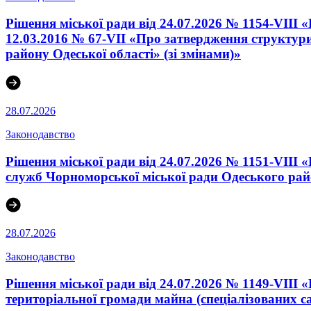
Рішення міської ради від 24.07.2026 № 1154-VIII 
12.03.2016 № 67-VІI «Про затвердження структури
району Одеської області» (зі змінами)»
28.07.2026
Законодавство
Рішення міської ради від 24.07.2026 № 1151-VIII
служб Чорноморської міської ради Одеського райо
28.07.2026
Законодавство
Рішення міської ради від 24.07.2026 № 1149-VIII
територіальної громади майна (спеціалізованих с