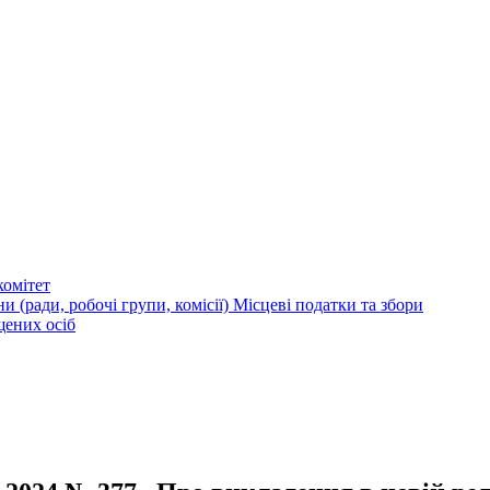
омітет
и (ради, робочі групи, комісії)
Місцеві податки та збори
щених осіб