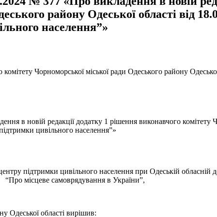
.2024 № 377 «Про викладення в новій ре
еського району Одеської області від 18.
ільного населення”»
о комітету Чорноморської міської ради Одеського району Одесько
дення в новій редакції додатку 1 рішення виконавчого комітету Ч
 підтримки цивільного населення”»
тру підтримки цивільного населення при Одеській обласній держа
“Про місцеве самоврядування в України”,
ну Одеської області вирішив: