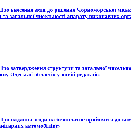
«Про внесення змін до рішення Чорноморської міськ
 та загальної чисельності апарату виконавчих орг
 «Про затвердження структури та загальної чисельн
ну Одеської області» у новій редакції»
 «Про надання згоди на безоплатне прийняття до ко
анітарних автомобілів)»