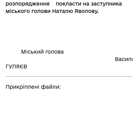
розпорядження покласти на заступника
міського голови Наталю Яволову.
Міський голова
Василь
ГУЛЯЄВ
Прикріплені файли:
326
Поділитись