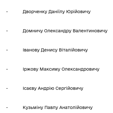
-
Дворченку Даніїлу Юрійовичу
-
Домничу Олександру Валентиновичу
-
Іванову Денису Віталійовичу
-
Іржову Максиму Олександровичу
-
Ісаєву Андрію Сергійовичу
-
Кузьміну Павлу Анатолійовичу