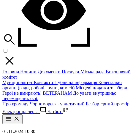
Головна
Новини
Документи
Послуги
Міська рада
Виконавчий
комітет
Муніципалітет
Контакти
Публічна інформація
Колегіальні
органи (ради, робочі групи, комісії)
Місцеві податки та збори
Герої не вмирають!
ВЕТЕРАНАМ
До уваги внутрішньо
переміщених осіб
Про громаду
Чорноморськ туристичний
Безбар’єрний простір
Електронна черга
Чатбот
01.11.2024 10:30