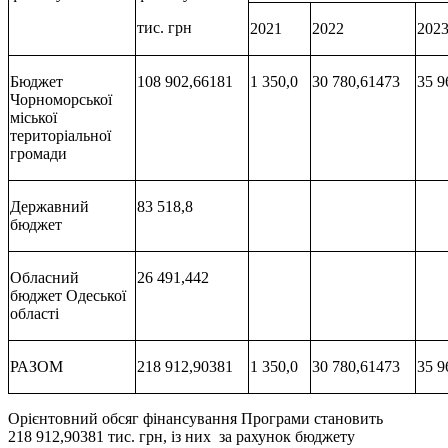
тис. грн
2021
2022
202
Бюджет
108 902,66181
1 350,0
30 780,61473
35 9
Чорноморської
міської
територіальної
громади
Державний
83 518,8
бюджет
Обласний
26 491,442
бюджет Одеської
області
РАЗОМ
218 912,90381
1 350,0
30 780,61473
35 9
Орієнтовний обсяг фінансування Програми становить
218 912,90381 тис. грн, із них за рахунок бюджету