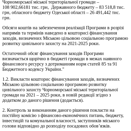
Чорноморської міської територіальної громади –
108 902,66181 тис. грн, Державного бюджету – 83 518,8 тис.
грн, обласного бюджету Одеської області – 26 491,442 тис.
грн.
Обсяги коштів на забезпечення реалізації Програми в розрізі
напрямів та термінів наведено в кошторисі фінансування
заходів, визначених Міською цільовою соціальною програмою
розвитку цивільного захисту на 2021-2025 роки.
Остаточний обсяг фінансування заходів Програми
визначається щорічно в бюджеті громади в межах наявного
фінансового ресурсу з дотриманням норм статей 85 та 91
Бюджетного кодексу України."
1.2. Викласти кошторис фінансування заходів, визначених
Міською цільовою соціальною програмою розвитку
цивільного захисту Чорноморської міської територіальної
громади на 2021 – 2025 роки, в новій редакції згідно з
додатком до даного рішення (додається).
2. Контроль за виконанням даного рішення покласти на
постійну комісію з фінансово-економічних питань, бюджету,
інвестицій та комунальної власності, заступників міського
голови відповідно до розподілу посадових обов’язків.