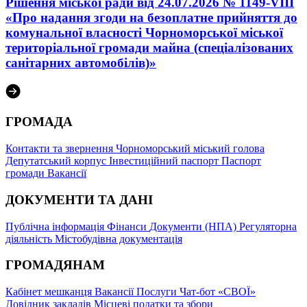
Рішення міської ради від 24.07.2026 № 1149-VIII
«Про надання згоди на безоплатне прийняття до
комунальної власності Чорноморської міської
територіальної громади майна (спеціалізованих
санітарних автомобілів)»
ГРОМАДА
Контакти та звернення
Чорноморський міський голова
Депутатський корпус
Інвестиційний паспорт
Паспорт
громади
Вакансії
ДОКУМЕНТИ ТА ДАНІ
Публічна інформація
Фінанси
Документи (НПА)
Регуляторна
діяльність
Містобудівна документація
ГРОМАДЯНАМ
Кабінет мешканця
Вакансії
Послуги
Чат-бот «СВОЇ»
Довідник закладів
Місцеві податки та збори