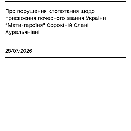
Про порушення клопотання щодо
присвоєння почесного звання України
“Мати-героїня” Сорокіній Олені
Аурельянівні
28/07/2026
Про додаткові заходи щодо
забезпечення цілодобового доступу
мешканців та гостей громади до
захисних споруд цивільного захисту під
час дії правового режиму воєнного стану
на території Чорноморської міської
територіальної громади Одеського
району Одеської області