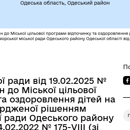
Одеська область, Одеський район
егіальні органи (ради,
н до Міської цільової програми відпочинку та оздоровлення д
ВЕТЕРАНАМ
очі групи, комісії)
рської міської ради Одеського району Одеської області від 04
П
ї ради від 19.02.2025 №
н до Міської цільової
а оздоровлення дітей на
вердженої рішенням
ї ради Одеського району
До уваги внутрішньо
.02.2022 № 175-VIII (зі
цеві податки та збори
переміщених осіб