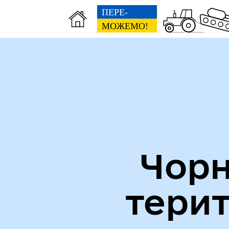
Міська рада
Пуб
Чорн
тери