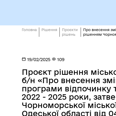
Кол
Головна
Рішення
Проєкти
Про внесення змі
Виконавчий комітет
роб
рішень
рішенням Чорномо
19/02/2025
109
Проєкт рішення місько
б/н «Про внесення змі
програми відпочинку т
2022 - 2025 роки, зат
Чорноморської місько
Одеської області від 04
Міс