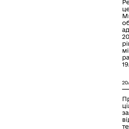
Р
ц
Ми
о
а
20
р
мі
ра
19
20
Пр
ц
за
ві
те