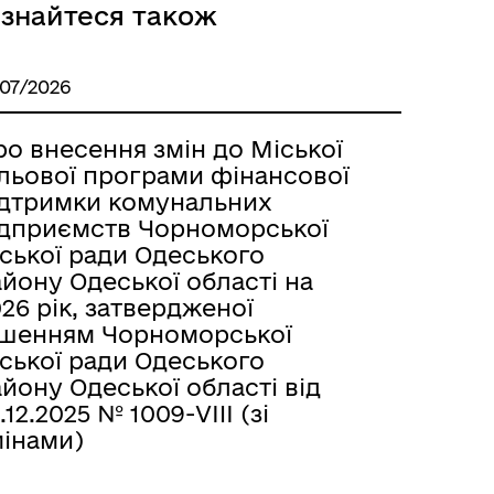
ізнайтеся також
/07/2026
о внесення змін до Міської
ільової програми фінансової
ідтримки комунальних
ідприємств Чорноморської
ської ради Одеського
йону Одеської області на
26 рік, затвердженої
ішенням Чорноморської
ської ради Одеського
йону Одеської області від
.12.2025 № 1009-VIII (зі
мінами)