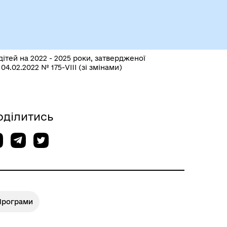
ітей на 2022 - 2025 роки, затвердженої
Чорноморськ туристичний
.02.2022 № 175-VIII (зі змінами)
оділитись
Програми
Безбар’єрний простір