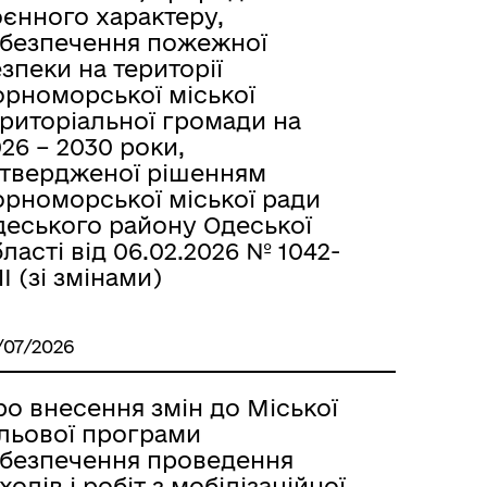
оєнного характеру,
абезпечення пожежної
зпеки на території
орноморської міської
ериторіальної громади на
26 – 2030 роки,
атвердженої рішенням
орноморської міської ради
деського району Одеської
ласті від 06.02.2026 № 1042-
II (зі змінами)
/07/2026
о внесення змін до Міської
ільової програми
абезпечення проведення
ходів і робіт з мобілізаційної