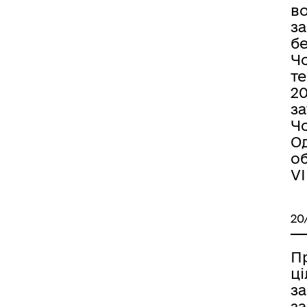
в
з
бе
Ч
т
20
з
Ч
О
об
VI
20
Пр
ц
з
за