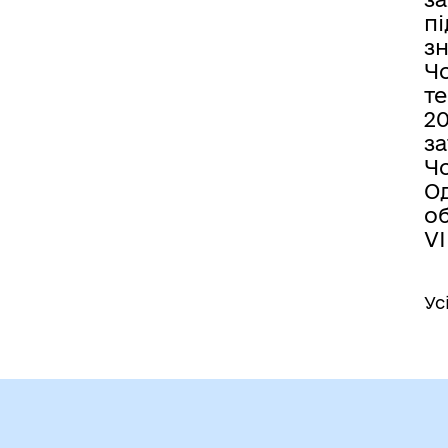
пі
зн
Ч
т
20
з
Ч
О
об
VI
Ус