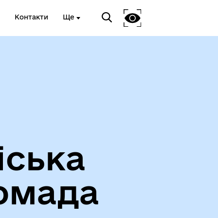
Контакти
Ще
Про громаду
іська
омада