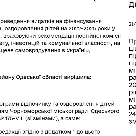
Д
риведення видатків на фінансування
21
а оздоровлення дітей на 2022-2025 роки
у
 враховуючи рекомендації постійної комісії
Пр
у, інвестицій та комунальної власності, на
ц
сцеве самоврядування в Україні»,
п
п
мі
ра
йону Одеської області вирішила:
20
р
мі
рограми відпочинку та оздоровлення дітей
ра
ням Чорноморської міської ради Одеського
24
175-VIІІ (зі змінами), а саме:
з
редакції згідно з додатком 1 до цього