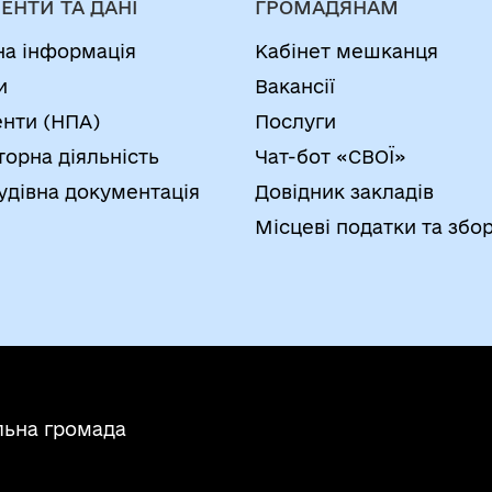
ЕНТИ ТА ДАНІ
ГРОМАДЯНАМ
на інформація
Кабінет мешканця
и
Вакансії
нти (НПА)
Послуги
торна діяльність
Чат-бот «СВОЇ»
удівна документація
Довідник закладів
Місцеві податки та збо
льна громада