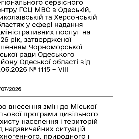
егіонального сервісного
ентру ГСЦ МВС в Одеській,
колаївській та Херсонській
бластях у сфері надання
дміністративних послуг на
26 рік, затвердженої
ішенням Чорноморської
ської ради Одеського
йону Одеської області від
.06.2026 № 1115 – VIII
/07/2026
о внесення змін до Міської
ільової програми цивільного
хисту населення і територій
д надзвичайних ситуацій
хногенного, природного і