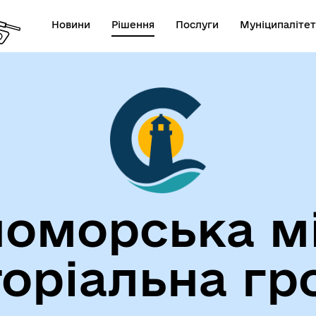
Новини
Рішення
Послуги
Муніципалітет
лічна інформація
Герої не вмирають!
оморська м
торіальна гр