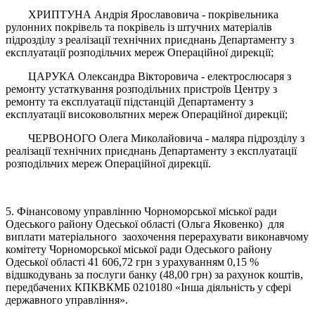
ХРИПТУНА Андрія Ярославовича - покрівельника
рулонних покрівель та покрівель із штучних матеріалів
підрозділу з реалізації технічних приєднань Департаменту з
експлуатації розподільчих мереж Операційної дирекції;
ЦАРУКА Олександра Вікторовича - електрослюсаря з
ремонту устаткування розподільних пристроїв Центру з
ремонту та експлуатації підстанцій Департаменту з
експлуатації високовольтних мереж Операційної дирекції;
ЧЕРВОНОГО Олега Миколайовича - маляра підрозділу з
реалізації технічних приєднань Департаменту з експлуатації
розподільчих мереж Операційної дирекції.
5. Фінансовому управлінню Чорноморської міської ради
Одеського району Одеської області (Ольга Яковенко) для
виплати матеріального заохочення перерахувати виконавчому
комітету Чорноморської міської ради Одеського району
Одеської області 41 606,72 грн з урахуванням 0,15 %
відшкодувань за послуги банку (48,00 грн) за рахунок коштів,
передбачених КПКВКМБ 0210180 «Інша діяльність у сфері
державного управління».