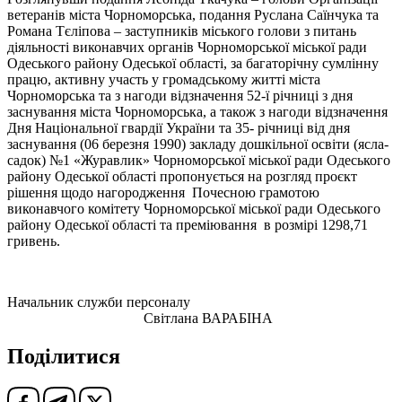
ветеранів міста Чорноморська, подання Руслана Саїнчука та
Романа Тєліпова – заступників міського голови з питань
діяльності виконавчих органів Чорноморської міської ради
Одеського району Одеської області, за багаторічну сумлінну
працю, активну участь у громадському житті міста
Чорноморська та з нагоди відзначення 52-ї річниці з дня
заснування міста Чорноморська, а також з нагоди відзначення
Дня Національної гвардії України та 35- річниці від дня
заснування (06 березня 1990) закладу дошкільної освіти (ясла-
садок) №1 «Журавлик» Чорноморської міської ради Одеського
району Одеської області пропонується на розгляд проєкт
рішення щодо нагородження Почесною грамотою
виконавчого комітету Чорноморської міської ради Одеського
району Одеської області та преміювання в розмірі 1298,71
гривень.
Начальник служби персоналу
Світлана ВАРАБІНА
Поділитися