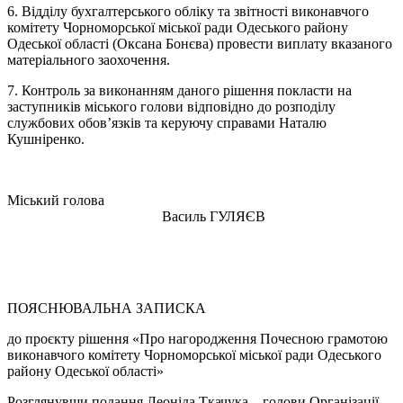
6. Відділу бухгалтерського обліку та звітності виконавчого
комітету Чорноморської міської ради Одеського району
Одеської області (Оксана Бонєва) провести виплату вказаного
матеріального заохочення.
7. Контроль за виконанням даного рішення покласти на
заступників міського голови відповідно до розподілу
службових обов’язків та керуючу справами Наталю
Кушніренко.
Міський голова
Василь ГУЛЯЄВ
ПОЯСНЮВАЛЬНА ЗАПИСКА
до проєкту рішення «Про нагородження Почесною грамотою
виконавчого комітету Чорноморської міської ради Одеського
району Одеської області»
Розглянувши подання Леоніда Ткачука – голови Організації