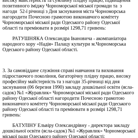
високу майстерність та сумлінну плідну працю, підвищення
позитивного іміджу Чорноморської міської громади та з
нагоди 52-ї річниці з Дня заснування міста Чорноморська
нагородити Почесною грамотою виконавчого комітету
Чорноморської міської ради Одеського району Одеської
області та преміювати в розмірі 1298,71 гривень:
РАТУШНЯКА Олександра Івановича - акомпаніатора
народного хору «Надія» Палацу культури м.Чорноморська
Одеського району Одеської області.
3. За самовіддане служіння справі навчання та виховання
підростаючого покоління, багаторічну плідну працю, високу
професійну майстерність та з нагоди 35-річниці від дня
заснування (06 березня 1990) закладу дошкільної освіти (ясла-
садок) №1 «Журавлик» Чорноморської міської ради Одеського
району Одеської області нагородити Почесною грамотою
виконавчого комітету Чорноморської міської ради Одеського
району Одеської області та преміювати в розмірі 1298,71
гривень:
БАТУЛІНУ Ельвіру Олександрівну - директора закладу
дошкільної освіти (ясла-садок) №1 «Журавлик» Чорноморської
міської ради Одеського району Одеської області;