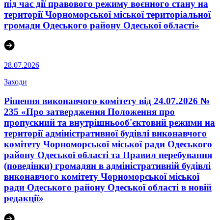
під час дії правового режиму воєнного стану на
території Чорноморської міської територіальної
громади Одеського району Одеської області»
28.07.2026
Заходи
Рішення виконавчого комітету від 24.07.2026 №
235 «Про затвердження Положення про
пропускний та внутрішньооб'єктовий режими на
території адміністративної будівлі виконавчого
комітету Чорноморської міської ради Одеського
району Одеської області та Правил перебування
(поведінки) громадян в адміністративній будівлі
виконавчого комітету Чорноморської міської
ради Одеського району Одеської області в новій
редакції»