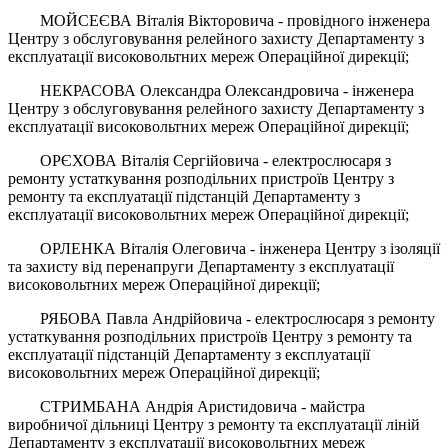
МОЙСЕЄВА Віталія Вікторовича - провідного інженера
Центру з обслуговування релейного захисту Департаменту з
експлуатації високовольтних мереж Операційної дирекції;
НЕКРАСОВА Олександра Олександровича - інженера
Центру з обслуговування релейного захисту Департаменту з
експлуатації високовольтних мереж Операційної дирекції;
ОРЄХОВА Віталія Сергійовича - електрослюсаря з
ремонту устаткування розподільних пристроїв Центру з
ремонту та експлуатації підстанцій Департаменту з
експлуатації високовольтних мереж Операційної дирекції;
ОРЛЕНКА Віталія Олеговича - інженера Центру з ізоляції
та захисту від перенапруги Департаменту з експлуатації
високовольтних мереж Операційної дирекції;
РЯБОВА Павла Андрійовича - електрослюсаря з ремонту
устаткування розподільних пристроїв Центру з ремонту та
експлуатації підстанцій Департаменту з експлуатації
високовольтних мереж Операційної дирекції;
СТРИМБАНА Андрія Аристидовича - майстра
виробничої дільниці Центру з ремонту та експлуатації ліній
Департаменту з експлуатації високовольтних мереж