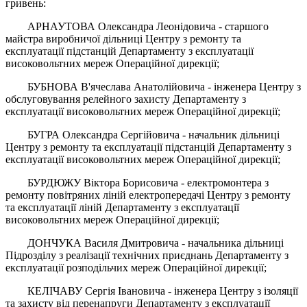
гривень:
АРНАУТОВА Олександра Леонідовича - старшого
майстра виробничої дільниці Центру з ремонту та
експлуатації підстанцій Департаменту з експлуатації
високовольтних мереж Операційної дирекції;
БУБНОВА В'ячеслава Анатолійовича - інженера Центру з
обслуговування релейного захисту Департаменту з
експлуатації високовольтних мереж Операційної дирекції;
БУГРА Олександра Сергійовича - начальник дільниці
Центру з ремонту та експлуатації підстанцій Департаменту з
експлуатації високовольтних мереж Операційної дирекції;
БУРДЮЖУ Віктора Борисовича - електромонтера з
ремонту повітряних ліній електропередачі Центру з ремонту
та експлуатації ліній Департаменту з експлуатації
високовольтних мереж Операційної дирекції;
ДОНЧУКА Василя Дмитровича - начальника дільниці
Підрозділу з реалізації технічних приєднань Департаменту з
експлуатації розподільчих мереж Операційної дирекції;
КЕЛІЧАВУ Сергія Івановича - інженера Центру з ізоляції
та захисту від перенапруги Департаменту з експлуатації