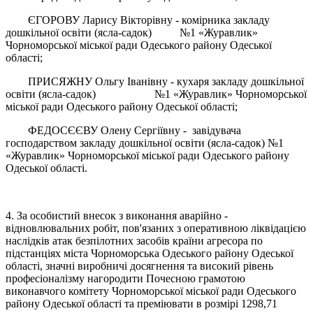
ЄГОРОВУ Ларису Вікторівну - комірника закладу
дошкільної освіти (ясла-садок) №1 «Журавлик»
Чорноморської міської ради Одеського району Одеської
області;
ПРИСЯЖНУ Ольгу Іванівну - кухаря закладу дошкільної
освіти (ясла-садок) №1 «Журавлик» Чорноморської
міської ради Одеського району Одеської області;
ФЕДОСЄЄВУ Олену Сергіївну - завідувача
господарством закладу дошкільної освіти (ясла-садок) №1
«Журавлик» Чорноморської міської ради Одеського району
Одеської області.
4. За особистий внесок з виконання аварійно -
відновлювальних робіт, пов'язаних з оперативною ліквідацією
наслідків атак безпілотних засобів країни агресора по
підстанціях міста Чорноморська Одеського району Одеської
області, значні виробничі досягнення та високий рівень
професіоналізму нагородити Почесною грамотою
виконавчого комітету Чорноморської міської ради Одеського
району Одеської області та преміювати в розмірі 1298,71