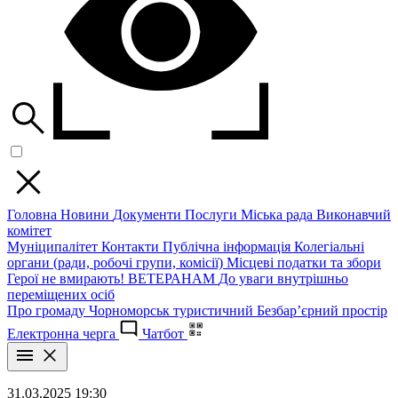
Головна
Новини
Документи
Послуги
Міська рада
Виконавчий
комітет
Муніципалітет
Контакти
Публічна інформація
Колегіальні
органи (ради, робочі групи, комісії)
Місцеві податки та збори
Герої не вмирають!
ВЕТЕРАНАМ
До уваги внутрішньо
переміщених осіб
Про громаду
Чорноморськ туристичний
Безбар’єрний простір
Електронна черга
Чатбот
31.03.2025 19:30