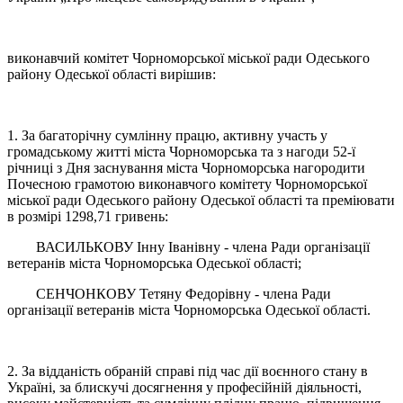
виконавчий комітет Чорноморської міської ради Одеського
району Одеської області вирішив:
1. За багаторічну сумлінну працю, активну участь у
громадському житті міста Чорноморська та з нагоди 52-ї
річниці з Дня заснування міста Чорноморська нагородити
Почесною грамотою виконавчого комітету Чорноморської
міської ради Одеського району Одеської області та преміювати
в розмірі 1298,71 гривень:
ВАСИЛЬКОВУ Інну Іванівну - члена Ради організації
ветеранів міста Чорноморська Одеської області;
СЕНЧОНКОВУ Тетяну Федорівну - члена Ради
організації ветеранів міста Чорноморська Одеської області.
2. За відданість обраній справі під час дії воєнного стану в
Україні, за блискучі досягнення у професійній діяльності,