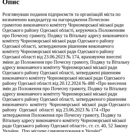
Опис
Розглянувши подання підприємств та організацій міста по
визначенню кандидатур на нагородження Почесною
грамотою виконавчого комітету Чорноморської міської ради
Одеського району Одеської області, керуючись Положенням
про Почесну грамоту, Подяку та Вітальну адресу виконавчого
комітету Чорноморської міської ради Одеського району
Одеської області, затвердженим рішенням виконавчого
комітету Чорноморської міської ради Одеського району
Одеської області від 23.06.2023 № 174, враховуючи внесені
зміни до Положення про Почесну грамоту, Подяку та Вітальну
адресу виконавчого комітету Чорноморської міської ради
Одеського району Одеської області, затверджені рішенням
виконавчого комітету Чорноморської міської ради Одеського
району Одеської області від 20.12.2024 № 488 «Про внесення
змін до Положення про Почесну грамоту, Подяку та Вітальну
адресу виконавчого комітету Чорноморської міської ради
Одеського району Одеської області, затвердженого рішенням
виконавчого комітету Чорноморської міської ради Одеського
району Одеської області від 23.06.2023 № 174 «Про
затвердження Положення про Почесну грамоту, Подяку та
Вітальну адресу виконавчого комітету Чорноморської міської
ради Одеського району Одеської області», ст. ст. 40, 52 Закону
України „Про місцеве самоврядування в Україні”,