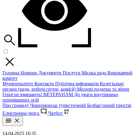
Головна
Новини
Документи
Послуги
Міська рада
Виконавчий
комітет
Муніципалітет
Контакти
Публічна інформація
Колегіальні
органи (ради, робочі групи, комісії)
Місцеві податки та збори
Герої не вмирають!
ВЕТЕРАНАМ
До уваги внутрішньо
переміщених осіб
Про громаду
Чорноморськ туристичний
Безбар’єрний простір
Електронна черга
Чатбот
14.04.2025 16:35