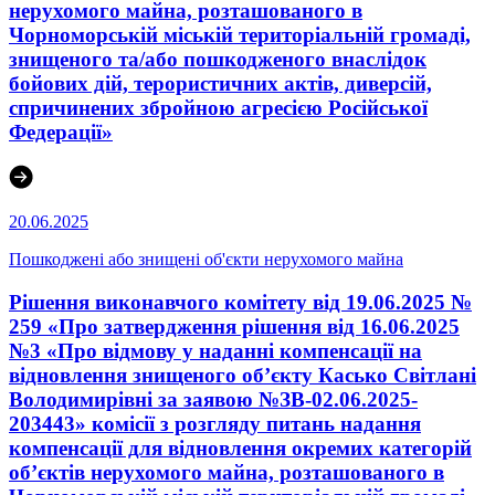
нерухомого майна, розташованого в
Чорноморській міській територіальній громаді,
знищеного та/або пошкодженого внаслідок
бойових дій, терористичних актів, диверсій,
спричинених збройною агресією Російської
Федерації»
20.06.2025
Пошкоджені або знищені об'єкти нерухомого майна
Рішення виконавчого комітету від 19.06.2025 №
259 «Про затвердження рішення від 16.06.2025
№3 «Про відмову у наданні компенсації на
відновлення знищеного об’єкту Касько Світлані
Володимирівні за заявою №ЗВ-02.06.2025-
203443» комісії з розгляду питань надання
компенсації для відновлення окремих категорій
об’єктів нерухомого майна, розташованого в