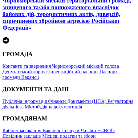
Чорноморській міській територіальній громаді,
знищеного та/або пошкодженого внаслідок
бойових дій, терористичних актів, диверсій,
спричинених збройною агресією Російської
Федерації»
ГРОМАДА
Контакти та звернення
Чорноморський міський голова
Депутатський корпус
Інвестиційний паспорт
Паспорт
громади
Вакансії
ДОКУМЕНТИ ТА ДАНІ
Публічна інформація
Фінанси
Документи (НПА)
Регуляторна
діяльність
Містобудівна документація
ГРОМАДЯНАМ
Кабінет мешканця
Вакансії
Послуги
Чат-бот «СВОЇ»
Довідник закладів
Місцеві податки та збори