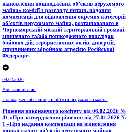
відновлення пошкоджених об’єктів нерухомого
майна» комісії з розгляду питань надання
компенсації для відновлення окремих категорій
об’єктів нерухомого майна, розташованого в
Чорноморській міській територіальній громаді,
знищеного та/або пошкодженого внаслідок
бойових дій, терористичних актів, диверсій,
спричинених збройною агресією Російської
Федерації»
09.02.2026
Військовий стан
Пошкоджені або знищені об'єкти нерухомого майна
Рішення виконавчого комітету від 06.02.2026 №
41 «Про затвердження рішення від 27.01.2026 №
1 «Про надання компенсації на відновлення
пошкоджених об’єктів нерухомого майна»