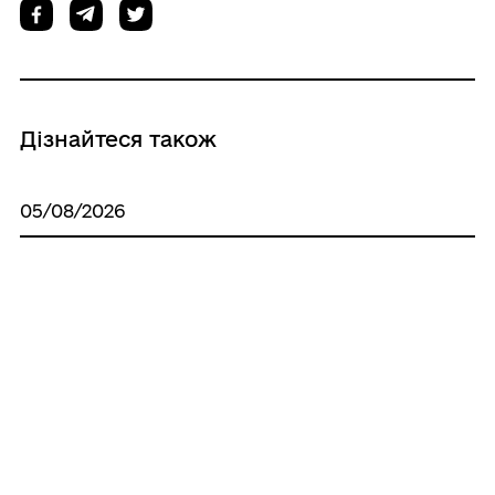
Дізнайтеся також
05/08/2026
Про визначення місця зберігання
демонтованих тимчасових споруд та
конструкцій зовнішньої реклами
28/07/2026
Про внесення змін до рішення
Чорноморської міської ради Одеського