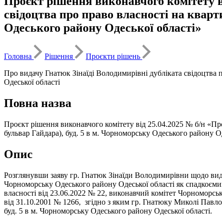
Проєкт рішення виконавчого комітету ві
свідоцтва про право власності на кварт
Одеського району Одеської області»
Головна
Рішення
Проєкти рішень
Про видачу Гнатюк Зінаїді Володимирівні дубліката свідоцтва 
Одеської області
Повна назва
Проєкт рішення виконавчого комітету від 25.04.2025 № б/н «Пр
бульвар Гайдара), буд. 5 в м. Чорноморську Одеського району О
Опис
Розглянувши заяву гр. Гнатюк Зінаїди Володимирівни щодо видач
Чорноморську Одеського району Одеської області як спадкоємиц
власності від 23.06.2022 № 22, виконавчий комітет Чорноморськ
від 31.10.2001 № 1266, згідно з яким гр. Гнатюку Миколі Пав
буд. 5 в м. Чорноморську Одеського району Одеської області.