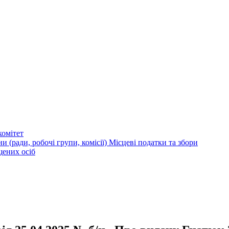
омітет
и (ради, робочі групи, комісії)
Місцеві податки та збори
щених осіб