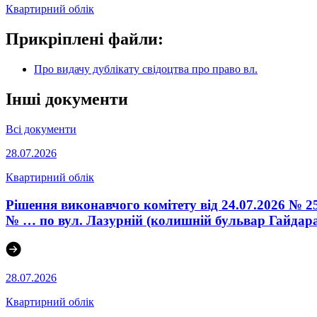
Квартирний облік
Прикріплені файли:
Про видачу дублікату свідоцтва про право вл.
Інші документи
Всі документи
28.07.2026
Квартирний облік
Рішення виконавчого комітету від 24.07.2026 № 2
№ … по вул. Лазурній (колишній бульвар Гайдара)
28.07.2026
Квартирний облік