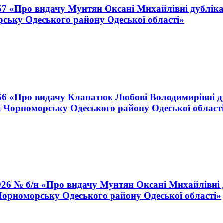
57 «Про видачу Мунтян Оксані Михайлівні дублікат
рську Одеського району Одеської області»
256 «Про видачу Клапатюк Любові Володимирівні ду
і Чорноморську Одеського району Одеської област
026 № б/н «Про видачу Мунтян Оксані Михайлівні д
 Чорноморську Одеського району Одеської області»