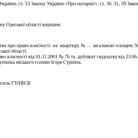
раїни, ст. 53 Закону України «Про нотаріат», ст. 30, 31, 59 За
ну Одеської області вирішив:
цтва про право власності на квартиру № … загальною площею 50
ької області.
о власності від 01.11.2001 № 76 та дублікат свідоцтва від 23.06
упника міського голови Ігоря Сурніна.
ГУЛЯЄВ