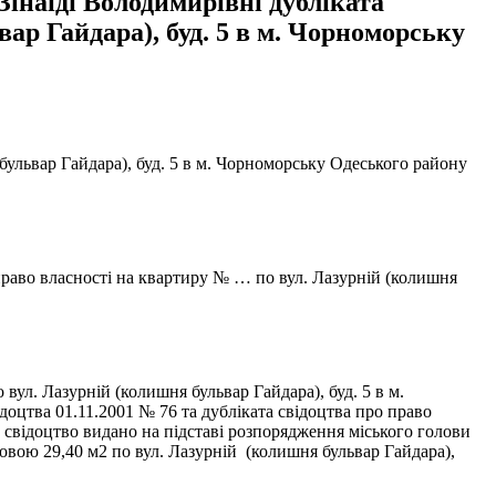
Зінаїді Володимирівні дубліката
ар Гайдара), буд. 5 в м. Чорноморську
бульвар Гайдара), буд. 5 в м. Чорноморську Одеського району
право власності на квартиру № … по вул. Лазурній (колишня
ул. Лазурній (колишня бульвар Гайдара), буд. 5 в м.
оцтва 01.11.2001 № 76 та дубліката свідоцтва про право
о свідоцтво видано на підставі розпорядження міського голови
вою 29,40 м2 по вул. Лазурній (колишня бульвар Гайдара),