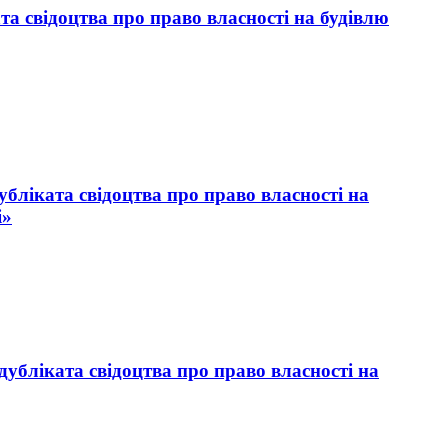
а свідоцтва про право власності на будівлю
бліката свідоцтва про право власності на
і»
убліката свідоцтва про право власності на