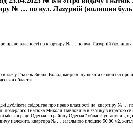
д 25.04.2025 № б/н «Про видачу Гнатюк 
иру № … по вул. Лазурній (колишня бульв
про право власності на квартиру № … по вул. Лазурній (колишня 
о видачу Гнатюк Зінаїді Володимирівні дубліката свідоцтва про 
деської області»
і дубліката свідоцтва про право власності на квартиру № … по в
і померлого Гнатюка Миколи Павловича в зв’язку з втратою свід
ої міської ради Одеського району Одеської області установив, щ
ловичу належить квартира № … загальною площею 50,80 м2, житло