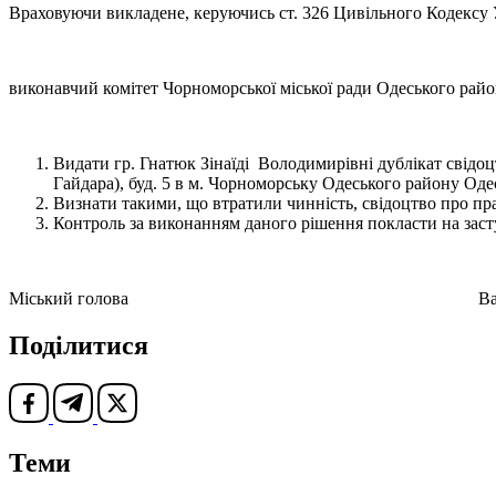
Враховуючи викладене, керуючись ст. 326 Цивільного Кодексу Ук
виконавчий комітет Чорноморської міської ради Одеського райо
Видати гр. Гнатюк Зінаїді Володимирівні дублікат свідо
Гайдара), буд. 5 в м. Чорноморську Одеського району Одес
Визнати такими, що втратили чинність, свідоцтво про прав
Контроль за виконанням даного рішення покласти на заст
Міський голова Василь 
Поділитися
Теми