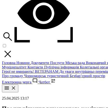
Головна
Новини
Документи
Послуги
Міська рада
Виконавчий к
Муніципалітет
Контакти
Публічна інформація
Колегіальні орган
Герої не вмирають!
ВЕТЕРАНАМ
До уваги внутрішньо перемі
Про громаду
Чорноморськ туристичний
Безбар’єрний простір
Електронна черга
Чатбот
25.04.2025 13:17