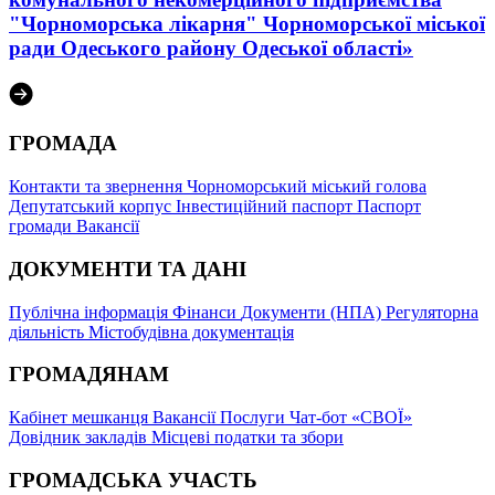
"Чорноморська лікарня" Чорноморської міської
ради Одеського району Одеської області»
ГРОМАДА
Контакти та звернення
Чорноморський міський голова
Депутатський корпус
Інвестиційний паспорт
Паспорт
громади
Вакансії
ДОКУМЕНТИ ТА ДАНІ
Публічна інформація
Фінанси
Документи (НПА)
Регуляторна
діяльність
Містобудівна документація
ГРОМАДЯНАМ
Кабінет мешканця
Вакансії
Послуги
Чат-бот «СВОЇ»
Довідник закладів
Місцеві податки та збори
ГРОМАДСЬКА УЧАСТЬ