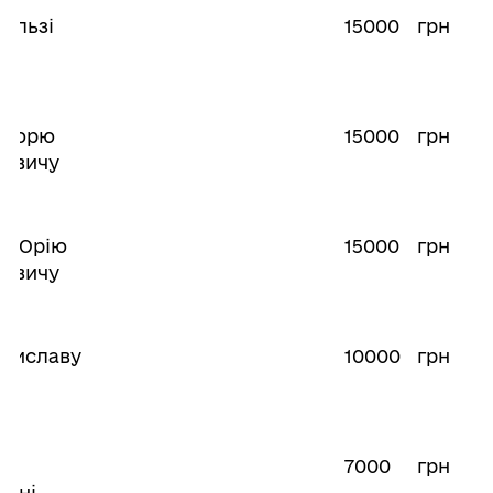
Ользі
15000
грн
Ігорю
15000
грн
овичу
у Юрію
15000
грн
овичу
ечиславу
10000
грн
чу
ії
7000
грн
івні