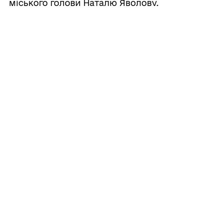
міського голови Наталю Яволову.
Міський
голов
Василь ГУЛЯЄВ
Прикріплені файли:
140