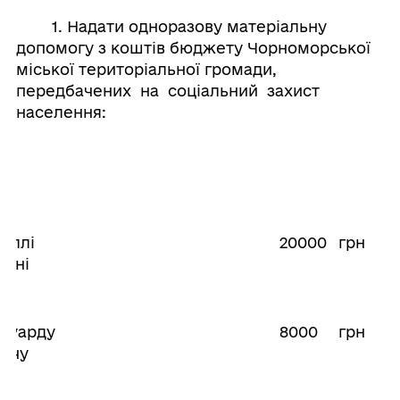
1. Надати одноразову матеріальну
допомогу з коштів бюджету Чорноморської
міської територіальної громади,
передбачених на соціальний захист
населення:
Аллі
20000
грн
івні
Едуарду
8000
грн
ичу