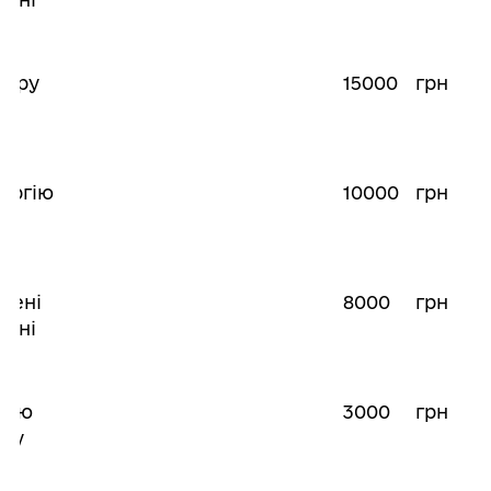
итру
15000
грн
у
ергію
10000
грн
лені
8000
грн
івні
гію
3000
грн
ичу