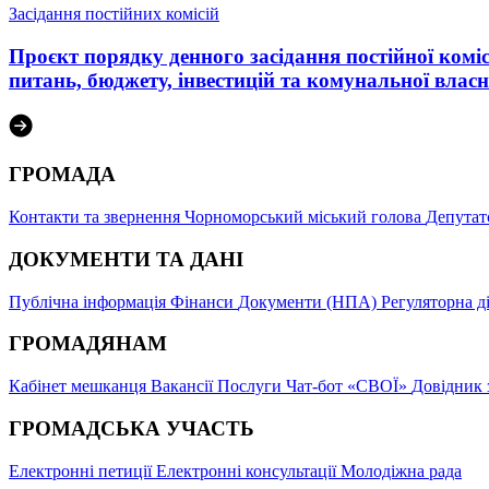
Засідання постійних комісій
Проєкт порядку денного засідання постійної комісі
питань, бюджету, інвестицій та комунальної власн
ГРОМАДА
Контакти та звернення
Чорноморський міський голова
Депутат
ДОКУМЕНТИ ТА ДАНІ
Публічна інформація
Фінанси
Документи (НПА)
Регуляторна д
ГРОМАДЯНАМ
Кабінет мешканця
Вакансії
Послуги
Чат-бот «СВОЇ»
Довідник 
ГРОМАДСЬКА УЧАСТЬ
Електронні петиції
Електронні консультації
Молодіжна рада