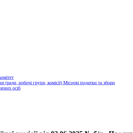
омітет
и (ради, робочі групи, комісії)
Місцеві податки та збори
щених осіб