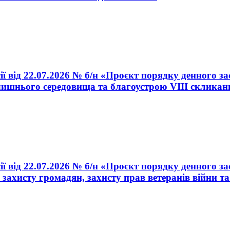
ї від 22.07.2026 № б/н «Проєкт порядку денного зас
лишнього середовища та благоустрою VIII скликан
ї від 22.07.2026 № б/н «Проєкт порядку денного зас
 захисту громадян, захисту прав ветеранів війни т