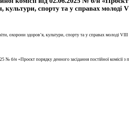
ної комісії від 02.06.2025 № б/н «Проєк
я, культури, спорту та у справах молоді V
іти, охорони здоров’я, культури, спорту та у справах молоді VIІI
025 № б/н «Проєкт порядку денного засідання постійної комісії з п