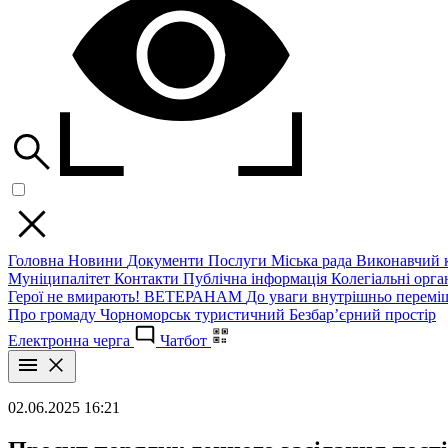
Головна
Новини
Документи
Послуги
Міська рада
Виконавчий к
Муніципалітет
Контакти
Публічна інформація
Колегіальні орган
Герої не вмирають!
ВЕТЕРАНАМ
До уваги внутрішньо перемі
Про громаду
Чорноморськ туристичний
Безбар’єрний простір
Електронна черга
Чатбот
02.06.2025 16:21