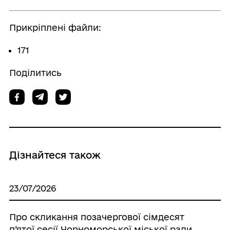
Прикріплені файли:
171
Поділитись
Дізнайтеся також
23/07/2026
Про скликання позачергової сімдесят
п’ятої сесії Чорноморської міської ради