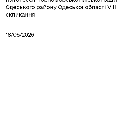
Одеського району Одеської області VIІI
скликання
18/06/2026
Про скликання позачергової сімдесят
четвертої сесії Чорноморської міської
ради Одеського району Одеської області
VIІI скликання
14/05/2026
Про скликання позачергової сімдесят
третьої сесії Чорноморської міської
ради Одеського району Одеської області
VIІI скликання