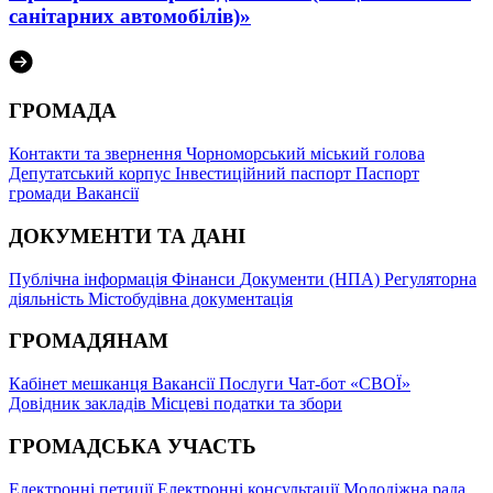
санітарних автомобілів)»
ГРОМАДА
Контакти та звернення
Чорноморський міський голова
Депутатський корпус
Інвестиційний паспорт
Паспорт
громади
Вакансії
ДОКУМЕНТИ ТА ДАНІ
Публічна інформація
Фінанси
Документи (НПА)
Регуляторна
діяльність
Містобудівна документація
ГРОМАДЯНАМ
Кабінет мешканця
Вакансії
Послуги
Чат-бот «СВОЇ»
Довідник закладів
Місцеві податки та збори
ГРОМАДСЬКА УЧАСТЬ
Електронні петиції
Електронні консультації
Молодіжна рада