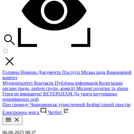
Головна
Новини
Документи
Послуги
Міська рада
Виконавчий
комітет
Муніципалітет
Контакти
Публічна інформація
Колегіальні
органи (ради, робочі групи, комісії)
Місцеві податки та збори
Герої не вмирають!
ВЕТЕРАНАМ
До уваги внутрішньо
переміщених осіб
Про громаду
Чорноморськ туристичний
Безбар’єрний простір
Електронна черга
Чатбот
06.06.2025 08:37