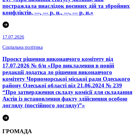
постраждала внаслідок воєнних дій та збройних
конфліктів, ---, --- р. н., ---, --- р. н.»
17.07.2026
Соціальна політика
Проєкт рішення виконавчого комітету від
17.07.2026 № б/н «Про викладення в новій
редакції додатка до рішення виконавчого
комітету Чорноморської міської ради Одеського
району Одеської області від 21.06.2024 № 239
“Про затвердження складу комісії для складання
Актів із встановлення факту здійснення особою
догляду (постійного догляду)”»
ГРОМАДА