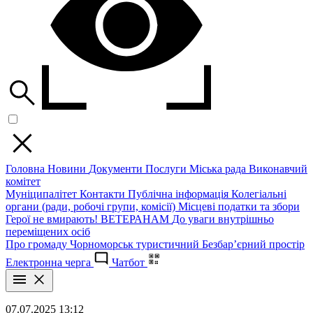
Головна
Новини
Документи
Послуги
Міська рада
Виконавчий
комітет
Муніципалітет
Контакти
Публічна інформація
Колегіальні
органи (ради, робочі групи, комісії)
Місцеві податки та збори
Герої не вмирають!
ВЕТЕРАНАМ
До уваги внутрішньо
переміщених осіб
Про громаду
Чорноморськ туристичний
Безбар’єрний простір
Електронна черга
Чатбот
07.07.2025 13:12