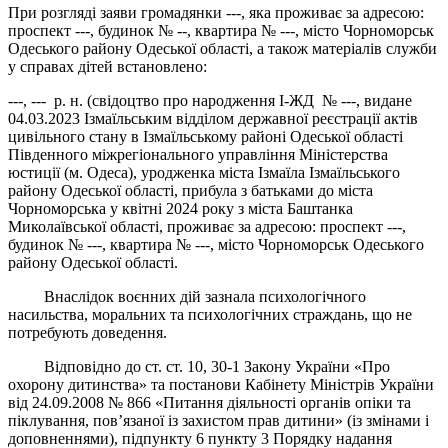
При розгляді заяви громадянки ---, яка проживає за адресою:
проспект ---, будинок № --, квартира № ---, місто Чорноморськ
Одеського району Одеської області, а також матеріалів служби
у справах дітей встановлено:
---, --- р. н. (свідоцтво про народження І-ЖД № ---, видане
04.03.2023 Ізмаїльським відділом державної реєстрації актів
цивільного стану в Ізмаїльському районі Одеської області
Південного міжрегіонального управління Міністерства
юстиції (м. Одеса), уродженка міста Ізмаїла Ізмаїльського
району Одеської області, прибула з батьками до міста
Чорноморська у квітні 2024 року з міста Баштанка
Миколаївської області, проживає за адресою: проспект ---,
будинок № ---, квартира № ---, місто Чорноморськ Одеського
району Одеської області.
Внаслідок воєнних дій зазнала психологічного
насильства, моральних та психологічних страждань, що не
потребують доведення.
Відповідно до ст. ст. 10, 30-1 Закону України «Про
охорону дитинства» та постанови Кабінету Міністрів України
від 24.09.2008 № 866 «Питання діяльності органів опіки та
піклування, пов’язаної із захистом прав дитини» (із змінами і
доповненнями), підпункту 6 пункту 3 Порядку надання