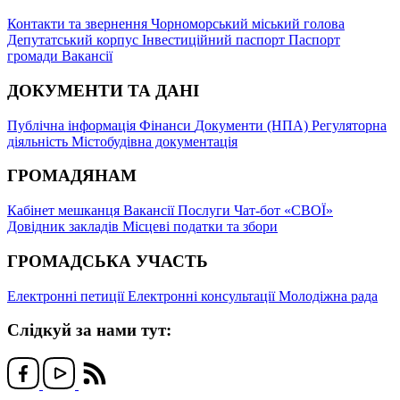
Контакти та звернення
Чорноморський міський голова
Депутатський корпус
Інвестиційний паспорт
Паспорт
громади
Вакансії
ДОКУМЕНТИ ТА ДАНІ
Публічна інформація
Фінанси
Документи (НПА)
Регуляторна
діяльність
Містобудівна документація
ГРОМАДЯНАМ
Кабінет мешканця
Вакансії
Послуги
Чат-бот «СВОЇ»
Довідник закладів
Місцеві податки та збори
ГРОМАДСЬКА УЧАСТЬ
Електронні петиції
Електронні консультації
Молодіжна рада
Слідкуй за нами тут: