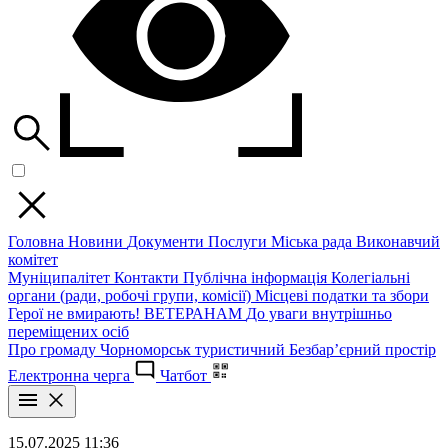
Головна
Новини
Документи
Послуги
Міська рада
Виконавчий
комітет
Муніципалітет
Контакти
Публічна інформація
Колегіальні
органи (ради, робочі групи, комісії)
Місцеві податки та збори
Герої не вмирають!
ВЕТЕРАНАМ
До уваги внутрішньо
переміщених осіб
Про громаду
Чорноморськ туристичний
Безбар’єрний простір
Електронна черга
Чатбот
15.07.2025 11:36