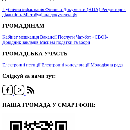
Публічна інформація
Фінанси
Документи (НПА)
Регуляторна
діяльність
Містобудівна документація
ГРОМАДЯНАМ
Кабінет мешканця
Вакансії
Послуги
Чат-бот «СВОЇ»
Довідник закладів
Місцеві податки та збори
ГРОМАДСЬКА УЧАСТЬ
Електронні петиції
Електронні консультації
Молодіжна рада
Слідкуй за нами тут:
НАША ГРОМАДА У СМАРТФОНІ: