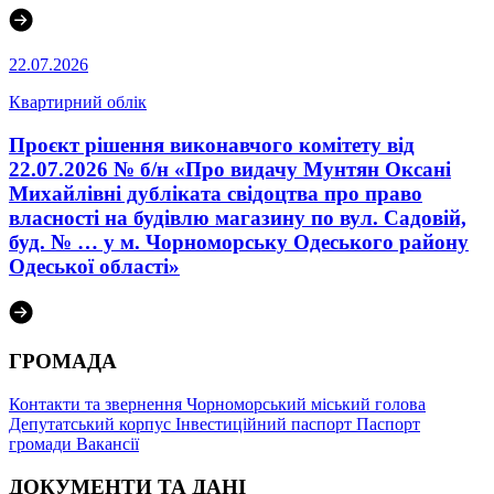
22.07.2026
Квартирний облік
Проєкт рішення виконавчого комітету від
22.07.2026 № б/н «Про видачу Мунтян Оксані
Михайлівні дубліката свідоцтва про право
власності на будівлю магазину по вул. Садовій,
буд. № … у м. Чорноморську Одеського району
Одеської області»
ГРОМАДА
Контакти та звернення
Чорноморський міський голова
Депутатський корпус
Інвестиційний паспорт
Паспорт
громади
Вакансії
ДОКУМЕНТИ ТА ДАНІ