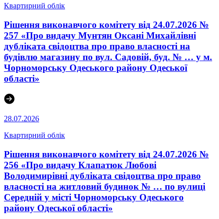
Квартирний облік
Рішення виконавчого комітету від 24.07.2026 №
257 «Про видачу Мунтян Оксані Михайлівні
дубліката свідоцтва про право власності на
будівлю магазину по вул. Садовій, буд. № … у м.
Чорноморську Одеського району Одеської
області»
28.07.2026
Квартирний облік
Рішення виконавчого комітету від 24.07.2026 №
256 «Про видачу Клапатюк Любові
Володимирівні дубліката свідоцтва про право
власності на житловий будинок № … по вулиці
Середній у місті Чорноморську Одеського
району Одеської області»