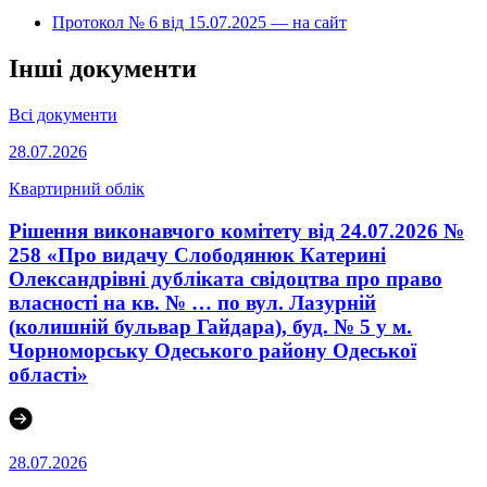
Протокол № 6 від 15.07.2025 — на сайт
Інші документи
Всі документи
28.07.2026
Квартирний облік
Рішення виконавчого комітету від 24.07.2026 №
258 «Про видачу Слободянюк Катерині
Олександрівні дубліката свідоцтва про право
власності на кв. № … по вул. Лазурній
(колишній бульвар Гайдара), буд. № 5 у м.
Чорноморську Одеського району Одеської
області»
28.07.2026