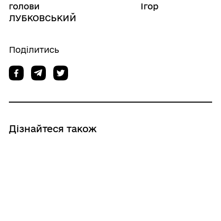
голови Ігор
ЛУБКОВСЬКИЙ
Поділитись
Дізнайтеся також
28/07/2026
Про надання малолітній ---, ---,
правового статусу дитини, позбавленої
батьківського піклування