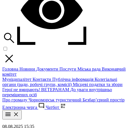
Головна
Новини
Документи
Послуги
Міська рада
Виконавчий
комітет
Муніципалітет
Контакти
Публічна інформація
Колегіальні
органи (ради, робочі групи, комісії)
Місцеві податки та збори
Герої не вмирають!
ВЕТЕРАНАМ
До уваги внутрішньо
переміщених осіб
Про громаду
Чорноморськ туристичний
Безбар’єрний простір
Електронна черга
Чатбот
08.08.2025 15:35