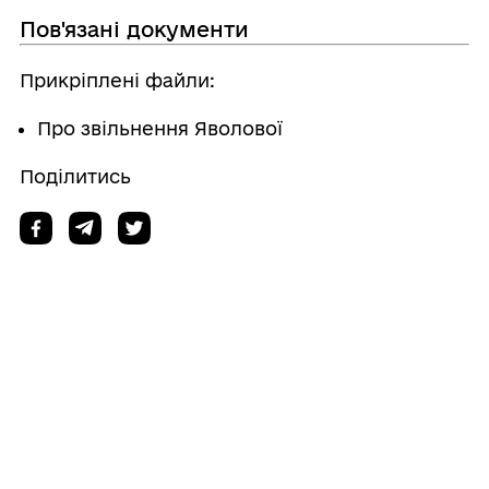
Пов'язані документи
Прикріплені файли:
Про звільнення Яволової
Поділитись
Дізнайтеся також
22/07/2026
Про призначення Ольги БИКОВСЬКОЇ