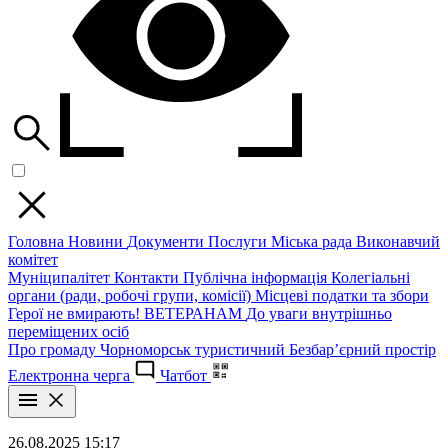
Головна
Новини
Документи
Послуги
Міська рада
Виконавчий
комітет
Муніципалітет
Контакти
Публічна інформація
Колегіальні
органи (ради, робочі групи, комісії)
Місцеві податки та збори
Герої не вмирають!
ВЕТЕРАНАМ
До уваги внутрішньо
переміщених осіб
Про громаду
Чорноморськ туристичний
Безбар’єрний простір
Електронна черга
Чатбот
26.08.2025 15:17