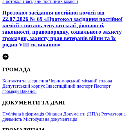
Протоколи засідань постійних комісій
Протокол засідання постійної комісії від
22.07.2026 № 69 «Протокол засідання постійної
комісії з питань депутатської діяльності,
законності, правопорядку, соціального захисту
громадян, захисту прав ветеранів війни та їх
родин VІІІ скликання»
ГРОМАДА
Контакти та звернення
Чорноморський міський голова
Депутатський корпус
Інвестиційний паспорт
Паспорт
громади
Вакансії
ДОКУМЕНТИ ТА ДАНІ
Публічна інформація
Фінанси
Документи (НПА)
Регуляторна
діяльність
Містобудівна документація