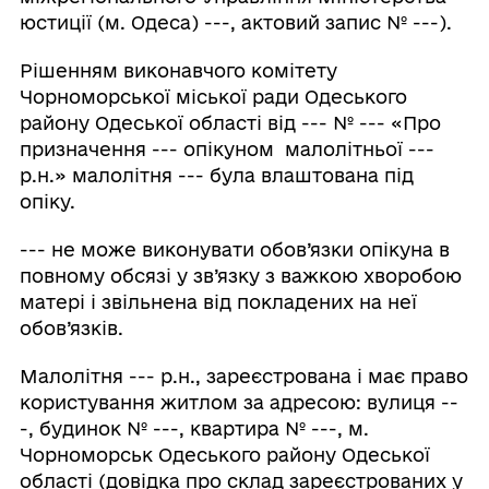
юстиції (м. Одеса) ---, актовий запис № ---).
Рішенням виконавчого комітету
Чорноморської міської ради Одеського
району Одеської області від --- № --- «Про
призначення --- опікуном малолітньої ---
р.н.» малолітня --- була влаштована під
опіку.
--- не може виконувати обов’язки опікуна в
повному обсязі у зв’язку з важкою хворобою
матері і звільнена від покладених на неї
обов’язків.
Малолітня --- р.н., зареєстрована і має право
користування житлом за адресою: вулиця --
-, будинок № ---, квартира № ---, м.
Чорноморськ Одеського району Одеської
області (довідка про склад зареєстрованих у