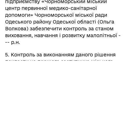
підприємству «Чорноморський міський
центр первинної медико-санітарної
допомоги» Чорноморської міської ради
Одеського району Одеської області (Ольга
Волкова) забезпечити контроль за станом
виховання, навчання і розвитку малолітньої -
-- р.н.
5. Контроль за виконанням даного рішення
покласти на першого заступника міського
голови Ігоря Лубковського.
Міський голова
Василь ГУЛЯЄВ
Прикріплені файли: