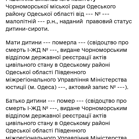
Чорноморської міської ради Одеського
району Одеської області від --- № ---
малолітній --- р.н., наданий правовий статус
дитини-сироти.
Мати дитини --- померла --- (свідоцтво про
смерть І-ЖД № ---, видане Чорноморським
відділом державної реєстрації актів
цивільного стану в Одеському районі
Одеської області Південного
міжрегіонального Управління Міністерства
юстиції (м. Одеса) ---, актовий запис № ---).
Батько дитини --- помер --- (свідоцтво про
смерть І-ЖД № ---, видане Чорноморським
відділом державної реєстрації актів
цивільного стану в Одеському районі
Одеської області Південного
міжрегіонального Управління Міністерства