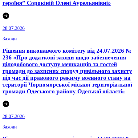
героїня” Сорокіній Олені Аурельянівні»
28.07.2026
Заходи
Рішення виконавчого комітету від 24.07.2026 №
236 «Про додаткові заходи щодо забезпечення
цілодобового доступу мешканців та гостей
громади до захисних споруд цивільного захисту
під час дії правового режиму воєнного стану на
території Чорноморської міської територіальної
громади Одеського району Одеської області»
28.07.2026
Заходи