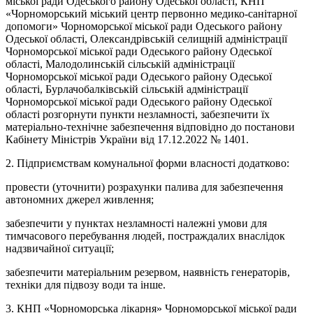
міської ради Одеського району Одеської області, КНП
«Чорноморський міський центр первонно медико-санітарної
допомоги» Чорноморської міської ради Одеського району
Одеської області, Олександрівській селищній адміністрації
Чорноморської міської ради Одеського району Одеської
області, Малодолинській сільській адміністрації
Чорноморської міської ради Одеського району Одеської
області, Бурлачобалківській сільській адміністрації
Чорноморської міської ради Одеського району Одеської
області розгорнути пункти незламності, забезпечити їх
матеріально-технічне забезпечення відповідно до постанови
Кабінету Міністрів України від 17.12.2022 № 1401.
2. Підприємствам комунальної форми власності додатково:
провести (уточнити) розрахунки палива для забезпечення
автономних джерел живлення;
забезпечити у пунктах незламності належні умови для
тимчасового перебування людей, постраждалих внаслідок
надзвичайної ситуації;
забезпечити матеріальним резервом, наявність генераторів,
техніки для підвозу води та інше.
3. КНП «Чорноморська лікарня» Чорноморської міської ради