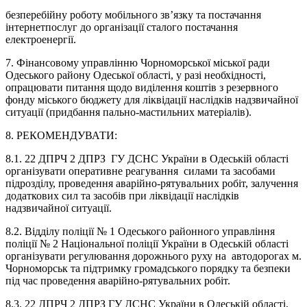
безперебійну роботу мобільного зв’язку та постачання
інтернетпослуг до організації сталого постачання
електроенергії.
7. Фінансовому управлінню Чорноморської міської ради
Одеського району Одеської області, у разі необхідності,
опрацювати питання щодо виділення коштів з резервного
фонду міського бюджету для ліквідації наслідків надзвичайної
ситуації (придбання пально-мастильних матеріалів).
8. РЕКОМЕНДУВАТИ:
8.1. 22 ДПРЧ 2 ДПРЗ ГУ ДСНС України в Одеській області
організувати оперативне реагування силами та засобами
підрозділу, проведення аварійно-рятувальних робіт, залучення
додаткових сил та засобів при ліквідації наслідків
надзвичайної ситуації.
8.2. Відділу поліції № 1 Одеського районного управління
поліції № 2 Національної поліції України в Одеській області
організувати регулювання дорожнього руху на автодорогах м.
Чорноморськ та підтримку громадського порядку та безпеки
під час проведення аварійно-рятувальних робіт.
8.3. 22 ДПРЧ 2 ДПРЗ ГУ ДСНС України в Одеській області,