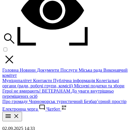
Головна
Новини
Документи
Послуги
Міська рада
Виконавчий
комітет
Муніципалітет
Контакти
Публічна інформація
Колегіальні
органи (ради, робочі групи, комісії)
Місцеві податки та збори
Герої не вмирають!
ВЕТЕРАНАМ
До уваги внутрішньо
переміщених осіб
Про громаду
Чорноморськ туристичний
Безбар’єрний простір
Електронна черга
Чатбот
02.09.2025 14:33