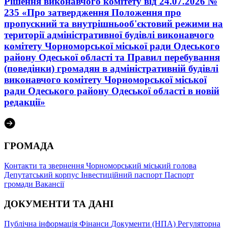
Рішення виконавчого комітету від 24.07.2026 №
235 «Про затвердження Положення про
пропускний та внутрішньооб'єктовий режими на
території адміністративної будівлі виконавчого
комітету Чорноморської міської ради Одеського
району Одеської області та Правил перебування
(поведінки) громадян в адміністративній будівлі
виконавчого комітету Чорноморської міської
ради Одеського району Одеської області в новій
редакції»
ГРОМАДА
Контакти та звернення
Чорноморський міський голова
Депутатський корпус
Інвестиційний паспорт
Паспорт
громади
Вакансії
ДОКУМЕНТИ ТА ДАНІ
Публічна інформація
Фінанси
Документи (НПА)
Регуляторна