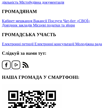
діяльність
Містобудівна документація
ГРОМАДЯНАМ
Кабінет мешканця
Вакансії
Послуги
Чат-бот «СВОЇ»
Довідник закладів
Місцеві податки та збори
ГРОМАДСЬКА УЧАСТЬ
Електронні петиції
Електронні консультації
Молодіжна рада
Слідкуй за нами тут:
НАША ГРОМАДА У СМАРТФОНІ: