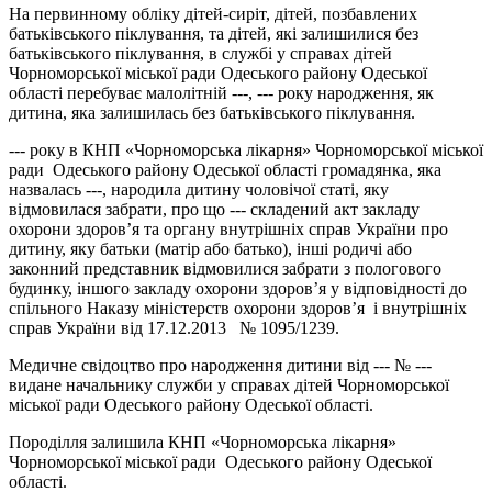
На первинному обліку дітей-сиріт, дітей, позбавлених
батьківського піклування, та дітей, які залишилися без
батьківського піклування, в службі у справах дітей
Чорноморської міської ради Одеського району Одеської
області перебуває малолітній ---, --- року народження, як
дитина, яка залишилась без батьківського піклування.
--- року в КНП «Чорноморська лікарня» Чорноморської міської
ради Одеського району Одеської області громадянка, яка
назвалась ---, народила дитину чоловічої статі, яку
відмовилася забрати, про що --- складений акт закладу
охорони здоров’я та органу внутрішніх справ України про
дитину, яку батьки (матір або батько), інші родичі або
законний представник відмовилися забрати з пологового
будинку, іншого закладу охорони здоров’я у відповідності до
спільного Наказу міністерств охорони здоров’я і внутрішніх
справ України від 17.12.2013 № 1095/1239.
Медичне свідоцтво про народження дитини від --- № ---
видане начальнику служби у справах дітей Чорноморської
міської ради Одеського району Одеської області.
Породілля залишила КНП «Чорноморська лікарня»
Чорноморської міської ради Одеського району Одеської
області.