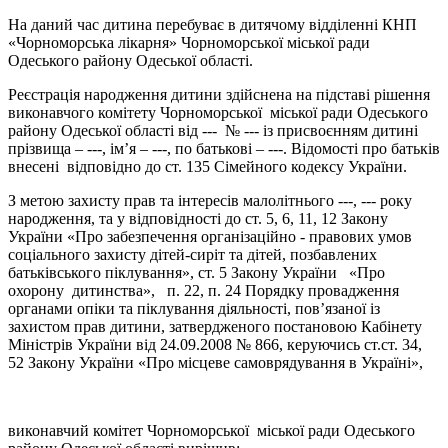
На даний час дитина перебуває в дитячому відділенні КНП
«Чорноморська лікарня» Чорноморської міської ради
Одеського району Одеської області.
Реєстрація народження дитини здійснена на підставі рішення
виконавчого комітету Чорноморської міської ради Одеського
району Одеської області від --- № --- із присвоєнням дитині
прізвища – ---, ім’я – ---, по батькові – ---. Відомості про батьків
внесені відповідно до ст. 135 Сімейного кодексу України.
З метою захисту прав та інтересів малолітнього ---, --- року
народження, та у відповідності до ст. 5, 6, 11, 12 Закону
України «Про забезпечення організаційно - правових умов
соціального захисту дітей-сиріт та дітей, позбавлених
батьківського піклування», ст. 5 Закону України «Про
охорону дитинства», п. 22, п. 24 Порядку провадження
органами опіки та піклування діяльності, пов’язаної із
захистом прав дитини, затвердженого постановою Кабінету
Міністрів України від 24.09.2008 № 866, керуючись ст.ст. 34,
52 Закону України «Про місцеве самоврядування в Україні»,
виконавчий комітет Чорноморської міської ради Одеського