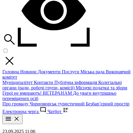
Головна
Новини
Документи
Послуги
Міська рада
Виконавчий
комітет
Муніципалітет
Контакти
Публічна інформація
Колегіальні
органи (ради, робочі групи, комісії)
Місцеві податки та збори
Герої не вмирають!
ВЕТЕРАНАМ
До уваги внутрішньо
переміщених осіб
Про громаду
Чорноморськ туристичний
Безбар’єрний простір
Електронна черга
Чатбот
23.09.2025 11:06