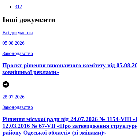
312
Інші документи
Всі документи
05.08.2026
Законодавство
Проєкт рішення виконавчого комітету від 05.08.2
зовнішньої реклами»
28.07.2026
Законодавство
Рішення міської ради від 24.07.2026 № 1154-VIII 
12.03.2016 № 67-VІI «Про затвердження структури
району Одеської області» (зі змінами)»