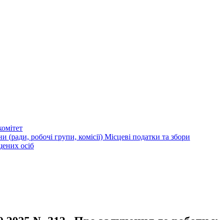
омітет
и (ради, робочі групи, комісії)
Місцеві податки та збори
щених осіб