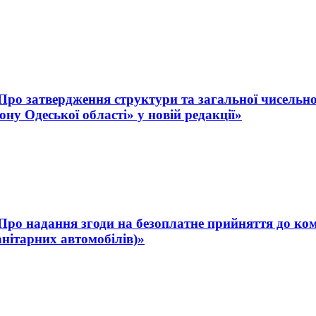
 «Про затвердження структури та загальної чисельн
ну Одеської області» у новій редакції»
 «Про надання згоди на безоплатне прийняття до ко
анітарних автомобілів)»