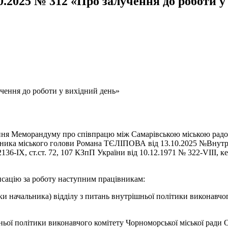
0.2025 № 312 «Про залучення до роботи у
учення до роботи у вихідний день»
сання Меморандуму про співпрацю між Самарівською міською рад
пника міського голови Романа ТЄЛІПОВА від 13.10.2025 №Внутр-
136-IX, ст.ст. 72, 107 КЗпП України від 10.12.1971 № 322-VIII, 
ацію за роботу наступним працівникам:
 начальника) відділу з питань внутрішньої політики виконавчог
ьої політики виконавчого комітету Чорноморської міської ради О