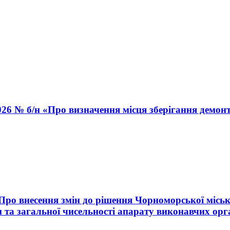
026 № б/н «Про визначення місця зберігання демон
«Про внесення змін до рішення Чорноморської міськ
 та загальної чисельності апарату виконавчих орг