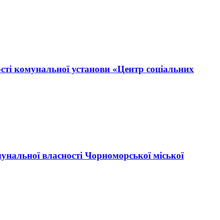
ості комунальної установи «Центр соціальних
мунальної власності Чорноморської міської