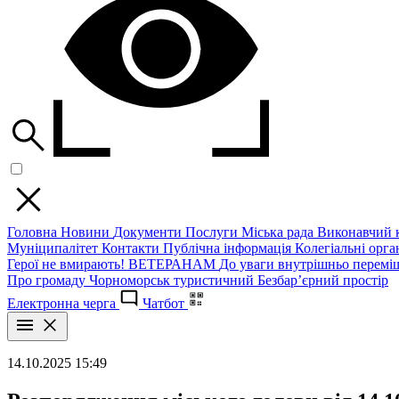
Головна
Новини
Документи
Послуги
Міська рада
Виконавчий к
Муніципалітет
Контакти
Публічна інформація
Колегіальні орган
Герої не вмирають!
ВЕТЕРАНАМ
До уваги внутрішньо перемі
Про громаду
Чорноморськ туристичний
Безбар’єрний простір
Електронна черга
Чатбот
14.10.2025 15:49