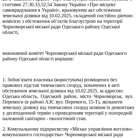
статтями 27,30,33,52,54 Закону України «Про місцеве
самоврядування в Україні», враховуючи акт обстеження
земельної ділянки від 10.02.2025, складений постійно діючою
комісією з обстеження об’єктів благоустрою на території
Чорноморської міської ради Одеського району Одеської
області,
виконавчий комітет Чорноморської міської ради Одеського
району Одеської області вирішив:
1. Зобов’язати власника (користувача) розміщених без
правових підстав тимчасових споруд, зазначених в акті
обстеження земельної ділянки від 10.02.2025, за адресою:
Одеська область, Одеський район, місто Чорноморськ, вул.
Перемоги (в районі АЗС вул. Перемоги, 15-Т), звільнити
земельну ділянку від тимчасових споруд шляхом їх демонтажу
у десятиденний термін з приведенням території у попередній
належний санітарно - екологічний стан.
2. Комунальному підприємству «Міське управління житлово-
комунального господарства» Чорноморської міської ради