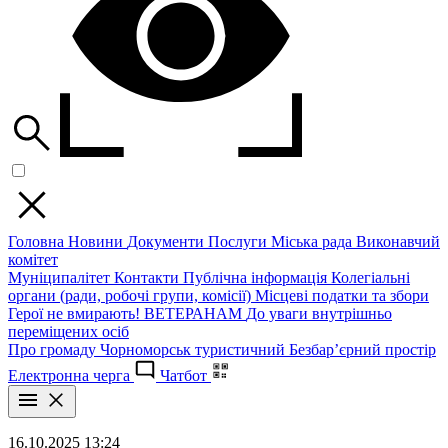
Головна
Новини
Документи
Послуги
Міська рада
Виконавчий
комітет
Муніципалітет
Контакти
Публічна інформація
Колегіальні
органи (ради, робочі групи, комісії)
Місцеві податки та збори
Герої не вмирають!
ВЕТЕРАНАМ
До уваги внутрішньо
переміщених осіб
Про громаду
Чорноморськ туристичний
Безбар’єрний простір
Електронна черга
Чатбот
16.10.2025 13:24