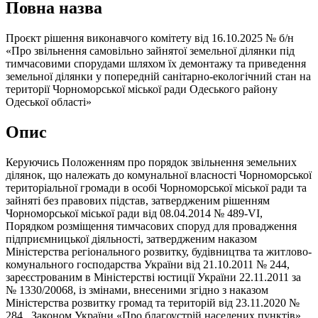
Повна назва
Проєкт рішення виконавчого комітету від 16.10.2025 № б/н
«Про звільнення самовільно зайнятої земельної ділянки під
тимчасовими спорудами шляхом їх демонтажу та приведення
земельної ділянки у попередній санітарно-екологічний стан на
території Чорноморської міської ради Одеського району
Одеської області»
Опис
Керуючись Положенням про порядок звільнення земельних
ділянок, що належать до комунальної власності Чорноморської
територіальної громади в особі Чорноморської міської ради та
зайняті без правових підстав, затвердженим рішенням
Чорноморської міської ради від 08.04.2014 № 489-VI,
Порядком розміщення тимчасових споруд для провадження
підприємницької діяльності, затвердженим наказом
Міністерства регіонального розвитку, будівництва та житлово-
комунального господарства України від 21.10.2011 № 244,
зареєстрованим в Міністерстві юстиції України 22.11.2011 за
№ 1330/20068, із змінами, внесеними згідно з наказом
Міністерства розвитку громад та територій від 23.11.2020 №
284, Законом України «Про благоустрій населених пунктів»,