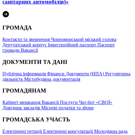
санітарних автомобілів)»
ГРОМАДА
Контакти та звернення
Чорноморський міський голова
Депутатський корпус
Інвестиційний паспорт
Паспорт
громади
Вакансії
ДОКУМЕНТИ ТА ДАНІ
Публічна інформація
Фінанси
Документи (НПА)
Регуляторна
діяльність
Містобудівна документація
ГРОМАДЯНАМ
Кабінет мешканця
Вакансії
Послуги
Чат-бот «СВОЇ»
Довідник закладів
Місцеві податки та збори
ГРОМАДСЬКА УЧАСТЬ
Електронні петиції
Електронні консультації
Молодіжна рада