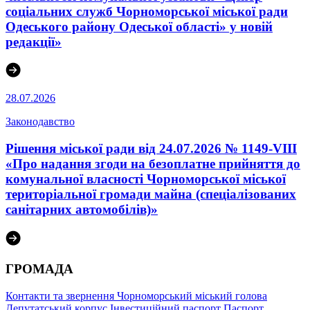
соціальних служб Чорноморської міської ради
Одеського району Одеської області» у новій
редакції»
28.07.2026
Законодавство
Рішення міської ради від 24.07.2026 № 1149-VIII
«Про надання згоди на безоплатне прийняття до
комунальної власності Чорноморської міської
територіальної громади майна (спеціалізованих
санітарних автомобілів)»
ГРОМАДА
Контакти та звернення
Чорноморський міський голова
Депутатський корпус
Інвестиційний паспорт
Паспорт