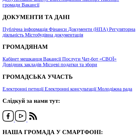
громади
Вакансії
ДОКУМЕНТИ ТА ДАНІ
Публічна інформація
Фінанси
Документи (НПА)
Регуляторна
діяльність
Містобудівна документація
ГРОМАДЯНАМ
Кабінет мешканця
Вакансії
Послуги
Чат-бот «СВОЇ»
Довідник закладів
Місцеві податки та збори
ГРОМАДСЬКА УЧАСТЬ
Електронні петиції
Електронні консультації
Молодіжна рада
Слідкуй за нами тут:
НАША ГРОМАДА У СМАРТФОНІ: