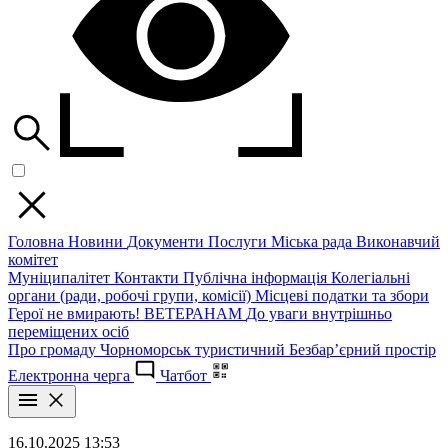
Головна
Новини
Документи
Послуги
Міська рада
Виконавчий
комітет
Муніципалітет
Контакти
Публічна інформація
Колегіальні
органи (ради, робочі групи, комісії)
Місцеві податки та збори
Герої не вмирають!
ВЕТЕРАНАМ
До уваги внутрішньо
переміщених осіб
Про громаду
Чорноморськ туристичний
Безбар’єрний простір
Електронна черга
Чатбот
16.10.2025 13:53