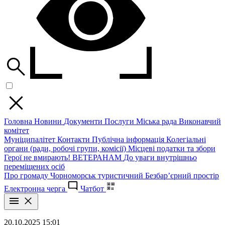
Головна
Новини
Документи
Послуги
Міська рада
Виконавчий
комітет
Муніципалітет
Контакти
Публічна інформація
Колегіальні
органи (ради, робочі групи, комісії)
Місцеві податки та збори
Герої не вмирають!
ВЕТЕРАНАМ
До уваги внутрішньо
переміщених осіб
Про громаду
Чорноморськ туристичний
Безбар’єрний простір
Електронна черга
Чатбот
20.10.2025 15:01