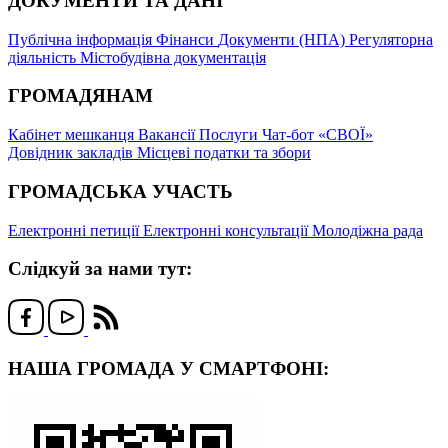
ДОКУМЕНТИ ТА ДАНІ
Публічна інформація
Фінанси
Документи (НПА)
Регуляторна
діяльність
Містобудівна документація
ГРОМАДЯНАМ
Кабінет мешканця
Вакансії
Послуги
Чат-бот «СВОЇ»
Довідник закладів
Місцеві податки та збори
ГРОМАДСЬКА УЧАСТЬ
Електронні петиції
Електронні консультації
Молодіжна рада
Слідкуй за нами тут:
НАША ГРОМАДА У СМАРТФОНІ: