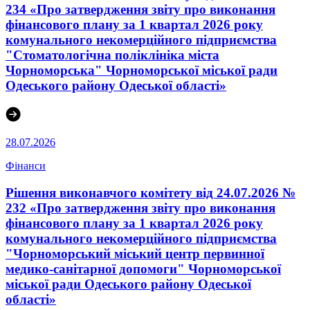
234 «Про затвердження звіту про виконання
фінансового плану за 1 квартал 2026 року
комунального некомерційного підприємства
"Стоматологічна поліклініка міста
Чорноморська" Чорноморської міської ради
Одеського району Одеської області»
28.07.2026
Фінанси
Рішення виконавчого комітету від 24.07.2026 №
232 «Про затвердження звіту про виконання
фінансового плану за 1 квартал 2026 року
комунального некомерційного підприємства
"Чорноморський міський центр первинної
медико-санітарної допомоги" Чорноморської
міської ради Одеського району Одеської
області»