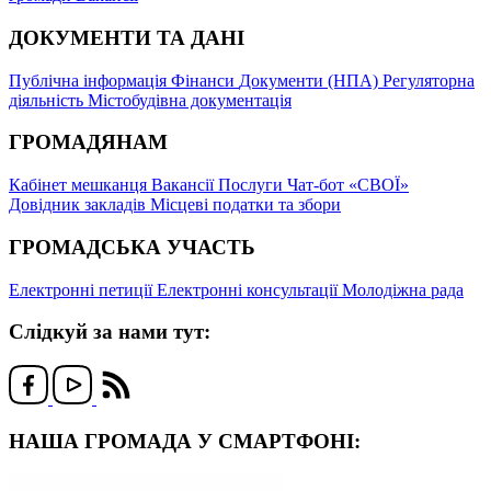
ДОКУМЕНТИ ТА ДАНІ
Публічна інформація
Фінанси
Документи (НПА)
Регуляторна
діяльність
Містобудівна документація
ГРОМАДЯНАМ
Кабінет мешканця
Вакансії
Послуги
Чат-бот «СВОЇ»
Довідник закладів
Місцеві податки та збори
ГРОМАДСЬКА УЧАСТЬ
Електронні петиції
Електронні консультації
Молодіжна рада
Слідкуй за нами тут:
НАША ГРОМАДА У СМАРТФОНІ: