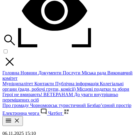
Головна
Новини
Документи
Послуги
Міська рада
Виконавчий
комітет
Муніципалітет
Контакти
Публічна інформація
Колегіальні
органи (ради, робочі групи, комісії)
Місцеві податки та збори
Герої не вмирають!
ВЕТЕРАНАМ
До уваги внутрішньо
переміщених осіб
Про громаду
Чорноморськ туристичний
Безбар’єрний простір
Електронна черга
Чатбот
06.11.2025 15:10