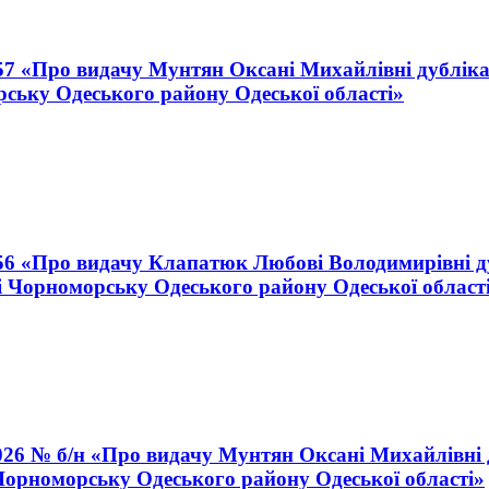
57 «Про видачу Мунтян Оксані Михайлівні дублікат
рську Одеського району Одеської області»
256 «Про видачу Клапатюк Любові Володимирівні ду
і Чорноморську Одеського району Одеської област
026 № б/н «Про видачу Мунтян Оксані Михайлівні д
 Чорноморську Одеського району Одеської області»