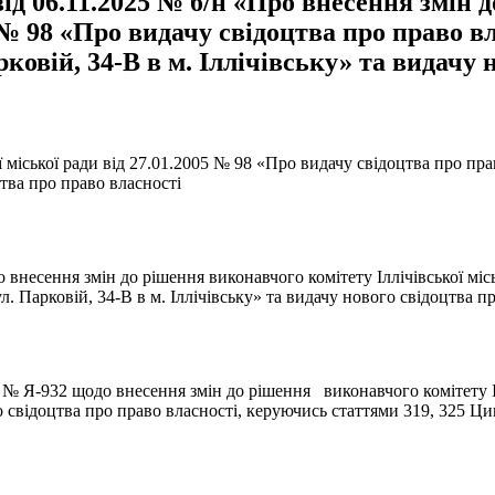
ід 06.11.2025 № б/н «Про внесення змін 
5 № 98 «Про видачу свідоцтва про право 
овій, 34-В в м. Іллічівську» та видачу 
ої міської ради від 27.01.2005 № 98 «Про видачу свідоцтва про 
цтва про право власності
 внесення змін до рішення виконавчого комітету Іллічівської міс
 Парковій, 34-В в м. Іллічівську» та видачу нового свідоцтва п
 Я-932 щодо внесення змін до рішення виконавчого комітету Іллі
відоцтва про право власності, керуючись статтями 319, 325 Цив