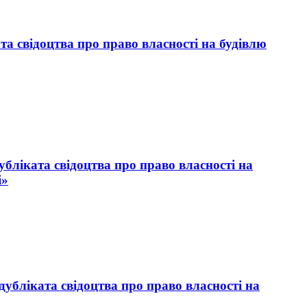
а свідоцтва про право власності на будівлю
бліката свідоцтва про право власності на
і»
убліката свідоцтва про право власності на