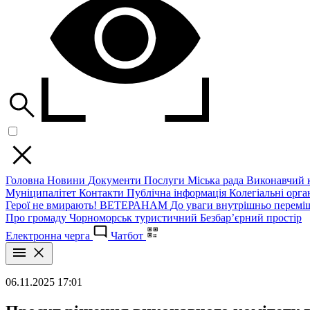
Головна
Новини
Документи
Послуги
Міська рада
Виконавчий к
Муніципалітет
Контакти
Публічна інформація
Колегіальні орган
Герої не вмирають!
ВЕТЕРАНАМ
До уваги внутрішньо перемі
Про громаду
Чорноморськ туристичний
Безбар’єрний простір
Електронна черга
Чатбот
06.11.2025 17:01