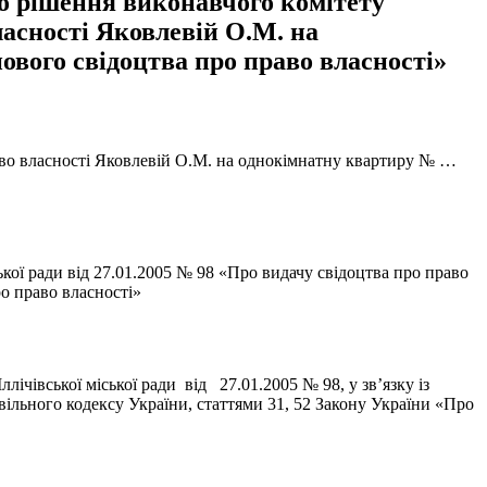
до рішення виконавчого комітету
власності Яковлевій О.М. на
нового свідоцтва про право власності»
право власності Яковлевій О.М. на однокімнатну квартиру № …
ької ради від 27.01.2005 № 98 «Про видачу свідоцтва про право
ро право власності»
чівської міської ради від 27.01.2005 № 98, у зв’язку із
ільного кодексу України, статтями 31, 52 Закону України «Про