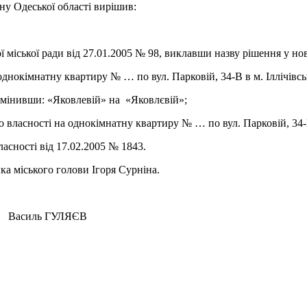
ну Одеської області вирішив:
ї міської ради від 27.01.2005 № 98, виклавши назву рішення у нов
днокімнатну квартиру № … по вул. Парковій, 34-В в м. Іллічівсь
змінивши: «Яковлевій» на «Яковлєвій»;
о власності на однокімнатну квартиру № … по вул. Парковій, 34
ласності від 17.02.2005 № 1843.
ка міського голови Ігоря Сурніна.
 ГУЛЯЄВ