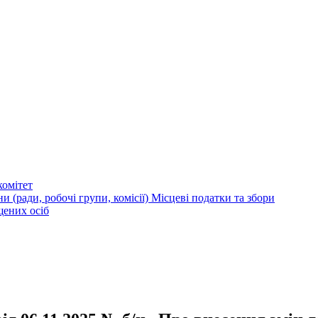
омітет
и (ради, робочі групи, комісії)
Місцеві податки та збори
щених осіб