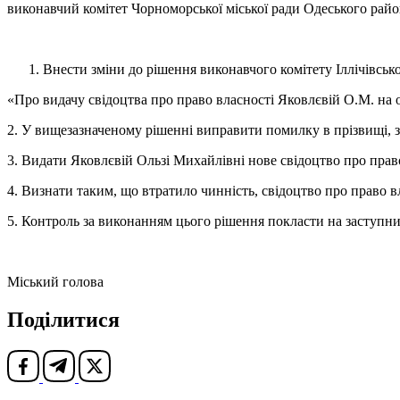
виконавчий комітет Чорноморської міської ради Одеського райо
Внести зміни до рішення виконавчого комітету Іллічівсько
«Про видачу свідоцтва про право власності Яковлєвій О.М. на о
2. У вищезазначеному рішенні виправити помилку в прізвищі, 
3. Видати Яковлєвій Ользі Михайлівні нове свідоцтво про прав
4. Визнати таким, що втратило чинність, свідоцтво про право в
5. Контроль за виконанням цього рішення покласти на заступни
Міський голова Василь
Поділитися