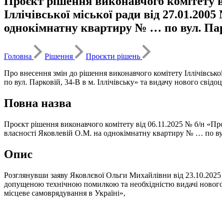
Проєкт рішення виконавчого комітету в
Іллічівської міської ради від 27.01.200
однокімнатну квартиру № … по вул. Парк
Головна
Рішення
Проєкти рішень
Про внесення змін до рішення виконавчого комітету Іллічівськ
по вул. Парковій, 34-В в м. Іллічівську» та видачу нового свідо
Повна назва
Проєкт рішення виконавчого комітету від 06.11.2025 № б/н «Про
власності Яковлевій О.М. на однокімнатну квартиру № … по вул.
Опис
Розглянувши заяву Яковлєвої Ольги Михайлівни від 23.10.2025 №
допущеною технічною помилкою та необхідністю видачі нового с
місцеве самоврядування в Україні»,