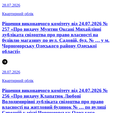
28.07.2026
Квартирний облік
Рішення виконавчого комітету від 24.07.2026 №
257 «Про видачу Мунтян Оксані Михайлівні
дубліката свідоцтва про право власності на
будівлю магазину по вул. Садовій, буд. № … у м.
Чорноморську Одеського району Одеської
області»
28.07.2026
Квартирний облік
Рішення виконавчого комітету від 24.07.2026 №
256 «Про видачу Клапатюк Любові
Володимирівні дубліката свідоцтва про право
власності на житловий будинок № … по вулиці
Середній у місті Чорноморську Одеського