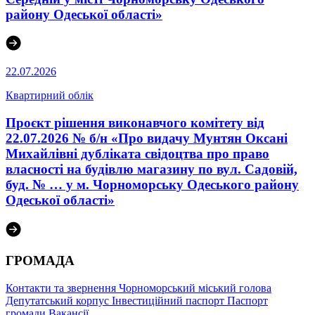
району Одеської області»
22.07.2026
Квартирний облік
Проєкт рішення виконавчого комітету від
22.07.2026 № б/н «Про видачу Мунтян Оксані
Михайлівні дубліката свідоцтва про право
власності на будівлю магазину по вул. Садовій,
буд. № … у м. Чорноморську Одеського району
Одеської області»
ГРОМАДА
Контакти та звернення
Чорноморський міський голова
Депутатський корпус
Інвестиційний паспорт
Паспорт
громади
Вакансії