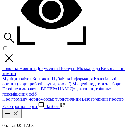
Головна
Новини
Документи
Послуги
Міська рада
Виконавчий
комітет
Муніципалітет
Контакти
Публічна інформація
Колегіальні
органи (ради, робочі групи, комісії)
Місцеві податки та збори
Герої не вмирають!
ВЕТЕРАНАМ
До уваги внутрішньо
переміщених осіб
Про громаду
Чорноморськ туристичний
Безбар’єрний простір
Електронна черга
Чатбот
06.11.2025 17:03