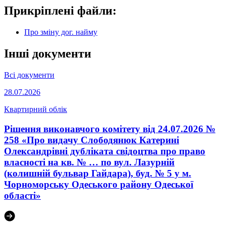
Прикріплені файли:
Про зміну дог. найму
Інші документи
Всі документи
28.07.2026
Квартирний облік
Рішення виконавчого комітету від 24.07.2026 №
258 «Про видачу Слободянюк Катерині
Олександрівні дубліката свідоцтва про право
власності на кв. № … по вул. Лазурній
(колишній бульвар Гайдара), буд. № 5 у м.
Чорноморську Одеського району Одеської
області»