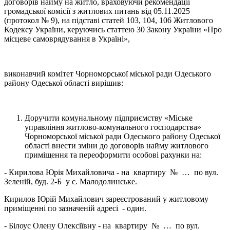
договорів найму на житло, враховуючи рекомендації
громадської комісії з житлових питань від 05.11.2025
(протокол № 9), на підставі статей 103, 104, 106 Житлового
Кодексу України, керуючись статтею 30 Закону України «Про
місцеве самоврядування в Україні»,
виконавчий комітет Чорноморської міської ради Одеського
району Одеської області вирішив:
Доручити комунальному підприємству «Міське
управління житлово-комунального господарства»
Чорноморської міської ради Одеського району Одеської
області внести зміни до договорів найму житлового
приміщення та переоформити особові рахунки на:
- Кирилова Юрія Михайловича - на квартиру № … по вул.
Зеленій, буд. 2-Б у с. Малодолинське.
Кирилов Юрій Михайлович зареєстрований у житловому
приміщенні по зазначеній адресі - один.
- Білоус Олену Олексіївну - на квартиру № … по вул.