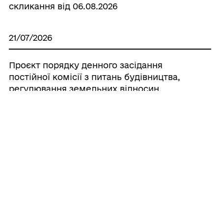
скликання від 06.08.2026
21/07/2026
Проєкт порядку денного засідання
постійної комісії з питань будівництва,
регулювання земельних відносин,
охорони навколишнього середовища та
благоустрою VIII скликання
21/07/2026
Проєкт порядку денного засідання
постійної комісії з питань депутатської
діяльності, законності, правопорядку,
соціального захисту громадян, захисту
прав ветеранів війни та їх родин VІІІ