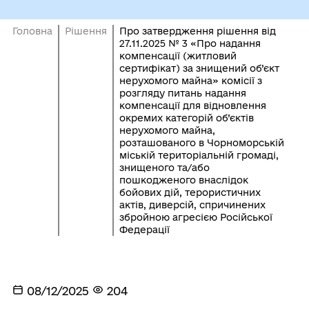
Головна
Рішення
Про затвердження рішення від
27.11.2025 № 3 «Про надання
компенсації (житловий
сертифікат) за знищений об’єкт
нерухомого майна» комісії з
розгляду питань надання
компенсації для відновлення
окремих категорій об’єктів
нерухомого майна,
розташованого в Чорноморській
міській територіальній громаді,
знищеного та/або
пошкодженого внаслідок
бойових дій, терористичних
актів, диверсій, спричинених
збройною агресією Російської
Федерації
08/12/2025
204