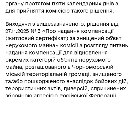
органу протягом п’яти календарних днів з
дня прийняття комісією такого рішення.
Виходячи з вищезазначеного, рішення від
27.11.2025 № 3 «Про надання компенсації
(житловий сертифікат) за знищений об’єкт
нерухомого майна» комісії з розгляду питань
надання компенсації для відновлення
окремих категорій об’єктів нерухомого
майна, розташованого в Чорноморській
міській територіальній громаді, знищеного
та/або пошкодженого внаслідок бойових дій,
терористичних актів, диверсій, спричинених
збройною агресією Російської Федерації,
необхідно затвердити відповідним рішенням
виконавчого комітету Чорноморської міської
ради Одеського району Одеської області.