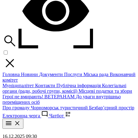
Головна
Новини
Документи
Послуги
Міська рада
Виконавчий
комітет
Муніципалітет
Контакти
Публічна інформація
Колегіальні
органи (ради, робочі групи, комісії)
Місцеві податки та збори
Герої не вмирають!
ВЕТЕРАНАМ
До уваги внутрішньо
переміщених осіб
Про громаду
Чорноморськ туристичний
Безбар’єрний простір
Електронна черга
Чатбот
16.12.2025 09:30