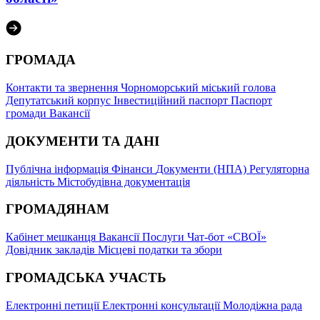
ГРОМАДА
Контакти та звернення
Чорноморський міський голова
Депутатський корпус
Інвестиційний паспорт
Паспорт
громади
Вакансії
ДОКУМЕНТИ ТА ДАНІ
Публічна інформація
Фінанси
Документи (НПА)
Регуляторна
діяльність
Містобудівна документація
ГРОМАДЯНАМ
Кабінет мешканця
Вакансії
Послуги
Чат-бот «СВОЇ»
Довідник закладів
Місцеві податки та збори
ГРОМАДСЬКА УЧАСТЬ
Електронні петиції
Електронні консультації
Молодіжна рада