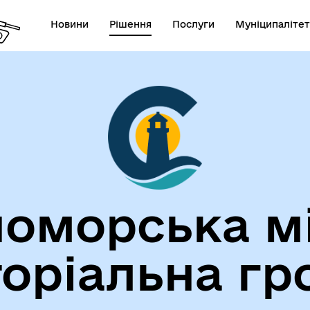
Новини
Рішення
Послуги
Муніципалітет
лічна інформація
Герої не вмирають!
оморська м
торіальна гр
егіальні органи (ради,