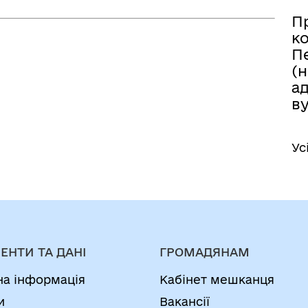
П
к
П
(
а
ву
Ус
ЕНТИ ТА ДАНІ
ГРОМАДЯНАМ
на інформація
Кабінет мешканця
и
Вакансії