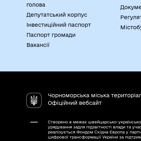
голова
Докуме
Депутатський корпус
Регуля
Інвестиційний паспорт
Містоб
Паспорт громади
Вакансії
Чорноморська міська територіа
Офіційний вебсайт
Створено в межах швейцарсько-українсько
урядування задля підзвітності влади та уча
реалізується Фондом Східна Європа у парт
цифрової трансформації України за підтри