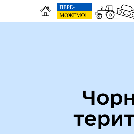
Міська рада
Пуб
Чорн
тери
Кол