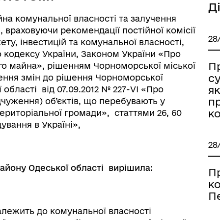
Д
на комунальної власності та залучення
 враховуючи рекомендації постійної комісії
28
ту, інвестицій та комунальної власності,
о кодексу України, Законом України «Про
П
го майна», рішенням Чорноморської міської
су
есення змін до рішення Чорноморської
як
області від 07.09.2012 № 227-VI «Про
п
дчуження) об’єктів, що перебувають у
к
ериторіальної громади», статтями 26, 60
вання в Україні»,
28
айону Одеської області вирішила:
П
к
П
алежить до комунальної власності