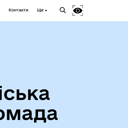
Контакти
Ще
Про громаду
іська
омада