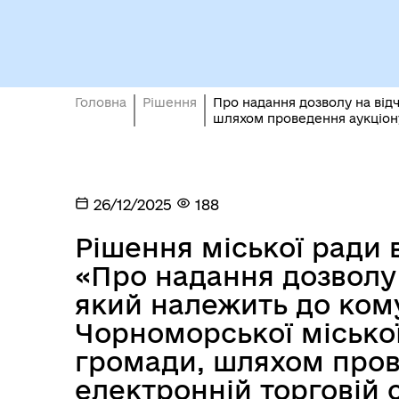
Виконавчий комітет
роб
Головна
Рішення
Про надання дозволу на від
шляхом проведення аукціону
26/12/2025
188
Міс
Рішення міської ради ві
«Про надання дозволу 
який належить до ком
Чорноморської міської
громади, шляхом пров
електронній торговій 