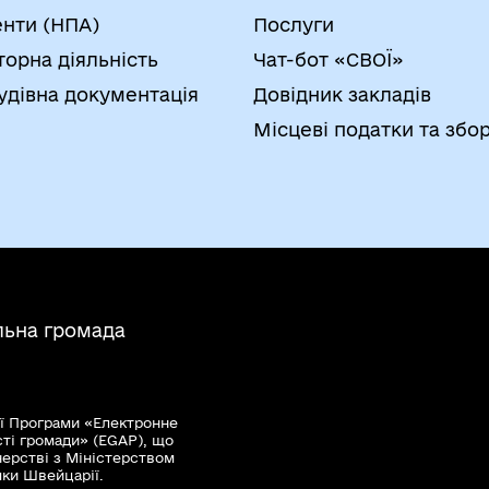
нти (НПА)
Послуги
торна діяльність
Чат-бот «СВОЇ»
удівна документація
Довідник закладів
Місцеві податки та збо
льна громада
ї Програми «Електронне
сті громади» (EGAP), що
нерстві з Міністерством
мки Швейцарії.