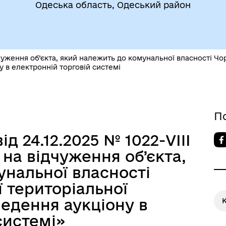
ВЕТЕРАНАМ
Одеська область, Одеський район
очі групи, комісії)
чуження об’єкта, який належить до комунальної власності Чо
 в електронній торговій системі
До уваги внутрішньо
П
цеві податки та збори
переміщених осіб
д 24.12.2025 № 1022-VIII
на відчуження об’єкта,
унальної власності
 територіальної
едення аукціону в
системі»