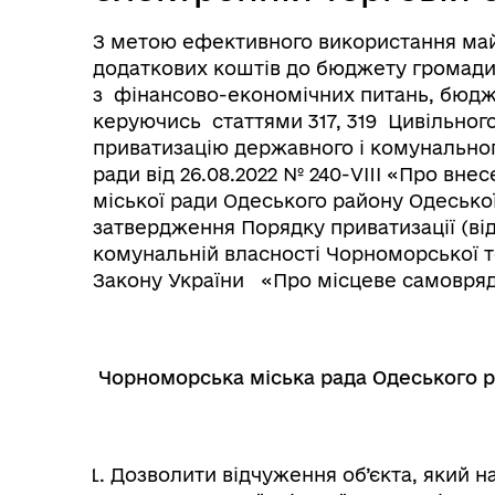
З метою ефективного використання май
додаткових коштів до бюджету громади,
з фінансово-економічних питань, бюдже
керуючись статтями 317, 319 Цивільног
приватизацію державного і комунально
ради від 26.08.2022 № 240-VIII «Про вн
міської ради Одеського району Одеської 
затвердження Порядку приватизації (ві
комунальній власності Чорноморської т
Закону України «Про місцеве самовряду
Чорноморська міська рада Одеського р
Дозволити відчуження об’єкта, який н