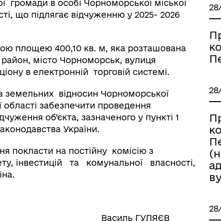
ї громади в особі Чорноморської міської
28
ті, що підлягає відчуженню у 2025- 2026
П
к
ною площею 400,10 кв. м, яка розташована
П
 район, місто Чорноморськ, вулиця
іону в електронній торговій системі.
28
та земельних відносин Чорноморської
ї області забезпечити проведення
П
дчуження об’єкта, зазначеного у пункті 1
к
законодавства України.
П
ня покласти на постійну комісію з
(
ту, інвестицій та комунальної власності,
а
іна.
ву
28
 Василь ГУЛЯЄВ