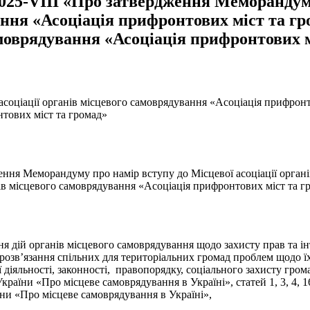
 1025-VIII «Про затвердження Меморандум
ння «Асоціація прифронтових міст та гро
амоврядування «Асоціація прифронтових 
оціації органів місцевого самоврядування «Асоціація прифронтов
нтових міст та громад»
ження Меморандуму про намір вступу до Місцевої асоціації орган
анів місцевого самоврядування «Асоціація прифронтових міст та г
 дій органів місцевого самоврядування щодо захисту прав та ін
розв’язання спільних для територіальних громад проблем щодо їх
 діяльності, законності, правопорядку, соціального захисту грома
у України «Про місцеве самоврядування в Україні», статей 1, 3, 4,
їни «Про місцеве самоврядування в Україні»,