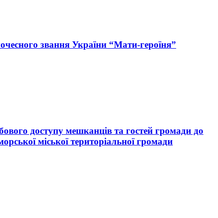
очесного звання України “Мати-героїня”
обового доступу мешканців та гостей громади до
морської міської територіальної громади