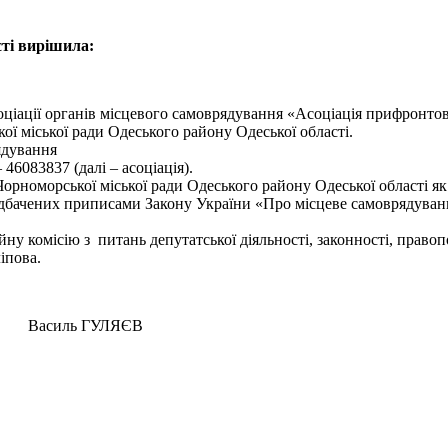
ті вирішила:
ціації органів місцевого самоврядування «Асоціація прифронтов
ї міської ради Одеського району Одеської області.
ядування
6083837 (далі – асоціація).
номорської міської ради Одеського району Одеської області як ч
едбачених приписами Закону України «Про місцеве самоврядування
у комісію з питань депутатської діяльності, законності, правоп
єліпова.
 ГУЛЯЄВ