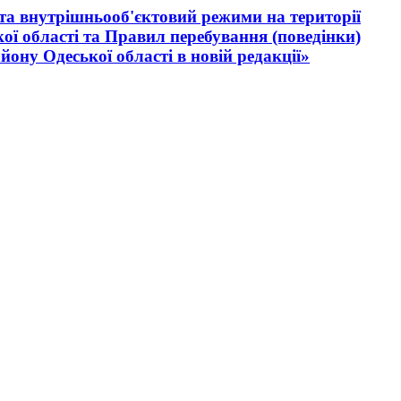
та внутрішньооб'єктовий режими на території
ої області та Правил перебування (поведінки)
ону Одеської області в новій редакції»