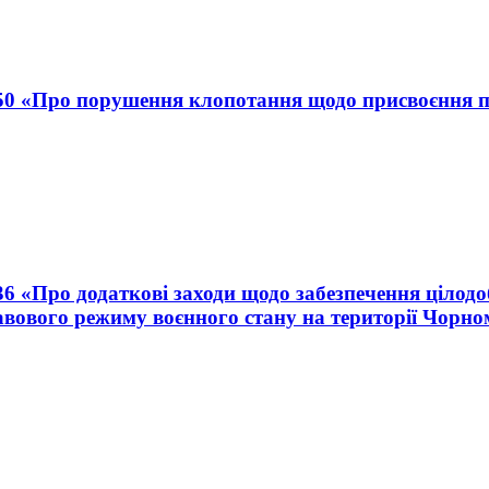
250 «Про порушення клопотання щодо присвоєння п
36 «Про додаткові заходи щодо забезпечення цілод
равового режиму воєнного стану на території Чорно