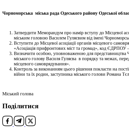
Чорноморська міська рада Одеського району Одеської облас
Затвердити Меморандум про намір вступу до Місцевої асо
міським головою Василем Гуляєвим від імені Чорноморсько
Вступити до Місцевої асоціації органів місцевого самовр
«Асоціація прифронтових міст та громад», код ЄДРПОУ – 4
Визначити особою, уповноваженою для представництва Чор
міського голову Василя Гуляєва в порядку та межах, пер
місцевого самоврядування».
Контроль за виконанням цього рішення покласти на постійн
війни та їх родин, заступника міського голови Романа Т
Міський голова Василь
Поділитися