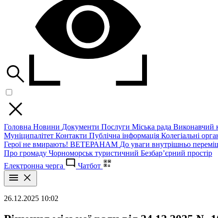
Головна
Новини
Документи
Послуги
Міська рада
Виконавчий к
Муніципалітет
Контакти
Публічна інформація
Колегіальні орган
Герої не вмирають!
ВЕТЕРАНАМ
До уваги внутрішньо перемі
Про громаду
Чорноморськ туристичний
Безбар’єрний простір
Електронна черга
Чатбот
26.12.2025 10:02