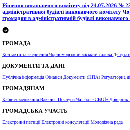
Рішення виконавчого комітету від 24.07.2026 № 
адміністративної будівлі виконавчого комітету Ч
громадян в адміністративній будівлі виконавчого 
ГРОМАДА
Контакти та звернення
Чорноморський міський голова
Депутат
ДОКУМЕНТИ ТА ДАНІ
Публічна інформація
Фінанси
Документи (НПА)
Регуляторна д
ГРОМАДЯНАМ
Кабінет мешканця
Вакансії
Послуги
Чат-бот «СВОЇ»
Довідник 
ГРОМАДСЬКА УЧАСТЬ
Електронні петиції
Електронні консультації
Молодіжна рада