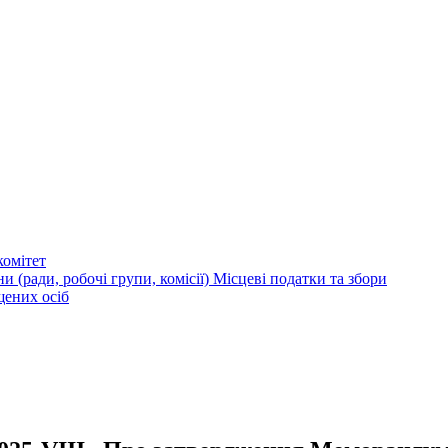
омітет
и (ради, робочі групи, комісії)
Місцеві податки та збори
щених осіб