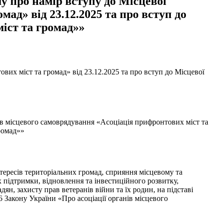
у про намір вступу до Місцевої
мад» від 23.12.2025 та про вступ до
міст та громад»»
их міст та громад» від 23.12.2025 та про вступ до Місцевої
ів місцевого самоврядування «Асоціація прифронтових міст та
ромад»»
тересів територіальних громад, сприяння місцевому та
 підтримки, відновлення та інвестиційного розвитку,
дян, захисту прав ветеранів війни та їх родин, на підставі
 16 Закону України «Про асоціації органів місцевого