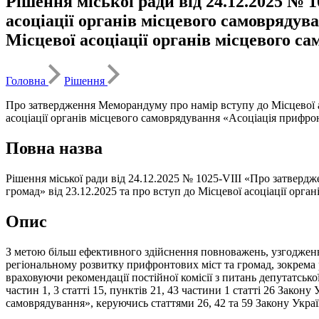
Рішення міської ради від 24.12.2025 №
асоціації органів місцевого самоврядува
Місцевої асоціації органів місцевого с
Головна
Рішення
Про затвердження Меморандуму про намір вступу до Місцевої ас
асоціації органів місцевого самоврядування «Асоціація прифро
Повна назва
Рішення міської ради від 24.12.2025 № 1025-VIII «Про затверд
громад» від 23.12.2025 та про вступ до Місцевої асоціації орг
Опис
З метою більш ефективного здійснення повноважень, узгодження
регіональному розвитку прифронтових міст та громад, зокрема 
враховуючи рекомендації постійної комісії з питань депутатської
частин 1, 3 статті 15, пунктів 21, 43 частини 1 статті 26 Закон
самоврядування», керуючись статтями 26, 42 та 59 Закону Укра