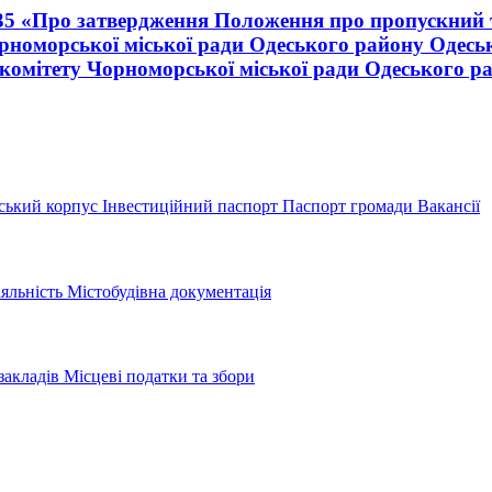
235 «Про затвердження Положення про пропускний 
орноморської міської ради Одеського району Одеськ
комітету Чорноморської міської ради Одеського рай
ський корпус
Інвестиційний паспорт
Паспорт громади
Вакансії
іяльність
Містобудівна документація
закладів
Місцеві податки та збори