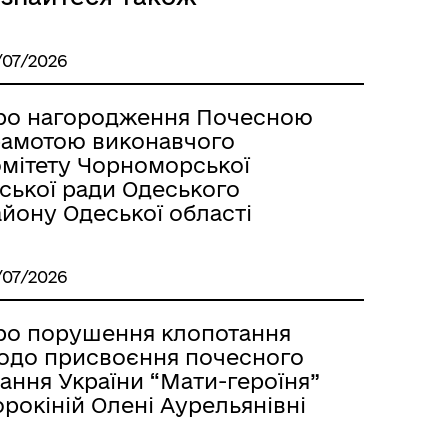
/07/2026
ро нагородження Почесною
рамотою виконавчого
омітету Чорноморської
ської ради Одеського
йону Одеської області
/07/2026
ро порушення клопотання
одо присвоєння почесного
ання України “Мати-героїня”
рокіній Олені Аурельянівні