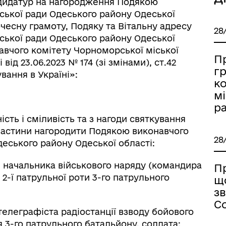
дидатур на нагородження Подякою
ської ради Одеського району Одеської
есну грамоту, Подяку та Вітальну адресу
28
ської ради Одеського району Одеської
вчого комітету Чорноморської міської
П
ід 23.06.2023 № 174 (зі змінами), ст.42
г
вання в Україні»:
к
мі
ра
ь і сміливість та з нагоди святкування
ї частини нагородити Подякою виконавчого
28
деського району Одеської області:
ачальника військового наряду (командира
П
 2-ї патрульної роти 3-го патрульного
щ
зв
Со
леграфіста радіостанції взводу бойового
 3-го патрульного батальйону, солдата;