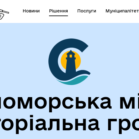
Новини
Рішення
Послуги
Муніципалітет
лічна інформація
Герої не вмирають!
оморська м
торіальна гр