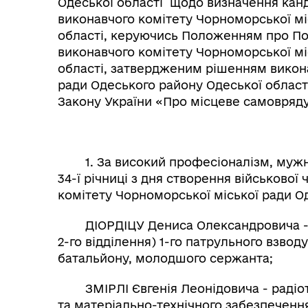
Одеської області щодо визначення кан
виконавчого комітету Чорноморської мі
області, керуючись Положенням про Поч
виконавчого комітету Чорноморської мі
області, затвердженим рішенням викона
ради Одеського району Одеської області в
Закону України «Про місцеве самовряду
1. За високий професіоналізм, мужніст
34-ї річниці з дня створення військово
комітету Чорноморської міської ради О
ДІОРДІЦУ Дениса Олександровича - н
2-го відділення) 1-го патрульного взводу
батальйону, молодшого сержанта;
ЗМІРЛІ Євгенія Леонідовича - радіоте
та матеріально-технічного забезпечення