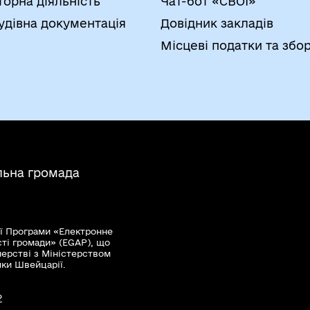
торна діяльність
Чат-бот «СВОЇ»
удівна документація
Довідник закладів
Місцеві податки та збо
льна громада
ї Програми «Електронне
сті громади» (EGAP), що
нерстві з Міністерством
мки Швейцарії.
?