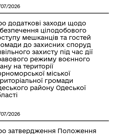
/07/2026
ро додаткові заходи щодо
абезпечення цілодобового
оступу мешканців та гостей
ромади до захисних споруд
вільного захисту під час дії
равового режиму воєнного
ану на території
орноморської міської
ериторіальної громади
деського району Одеської
ласті
/07/2026
ро затвердження Положення