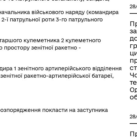
28
альника військового наряду (командира
 2-ї патрульної роти 3-го патрульного
П
з
д
аршого кулеметника 2 кулеметного
г
о простору зенітної ракетно -
ци
п
ст
а 1 зенітного артилерійського відділення
Ч
зенітної ракетно-артилерійської батареї,
т
О
об
зпорядження покласти на заступника
28
П