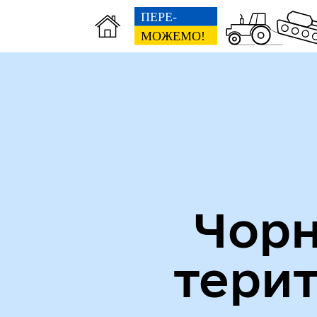
Міська рада
Пуб
Чорн
тери