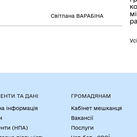
к
мі
налу Світлана ВАРАБІНА
ра
Ус
ЕНТИ ТА ДАНІ
ГРОМАДЯНАМ
на інформація
Кабінет мешканця
и
Вакансії
нти (НПА)
Послуги