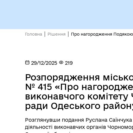
Кол
Виконавчий комітет
роб
Головна
Рішення
Про нагородження Подякою в
29/12/2025
219
Розпорядження міськог
№ 415 «Про нагородж
Міс
виконавчого комітету 
ради Одеського району
Розглянувши подання Руслана Саїнчука 
діяльності виконавчих органів Чорномо