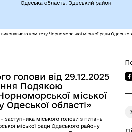
Одеська область, Одеський район
егіальні органи (ради,
ВЕТЕРАНАМ
очі групи, комісії)
иконавчого комітету Чорноморської міської ради Одеського
П
о голови від 29.12.2025
ення Подякою
До уваги внутрішньо
цеві податки та збори
Чорноморської міської
переміщених осіб
 Одеської області»
– заступника міського голови з питань
рської міської ради Одеського району
Д