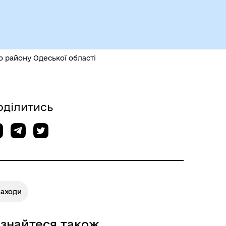
Чорноморськ туристичний
 району Одеської області
оділитись
Безбар’єрний простір
Заходи
ізнайтеся також