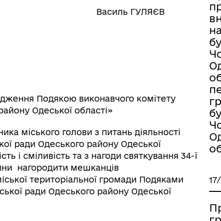
п
 Василь ГУЛЯЄВ
в
на
бу
Ч
О
об
п
одження Подякою виконавчого комітету
гр
району Одеської області»
бу
Ч
ика міського голови з питань діяльності
О
кої ради Одеського району Одеської
об
ть і сміливість та з нагоди святкування 34-ї
стини нагородити мешканців
іської територіальної громади Подяками
17
ської ради Одеського району Одеської
П
г