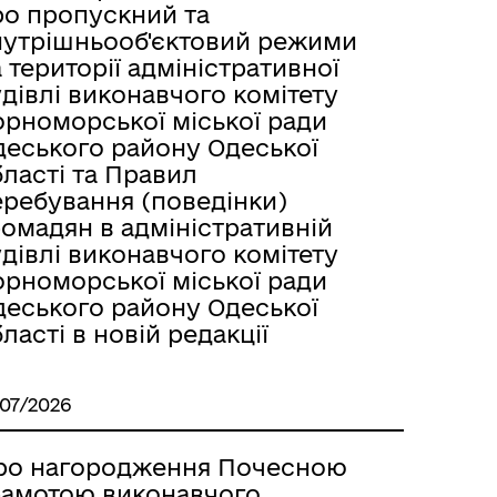
ро пропускний та
нутрішньооб'єктовий режими
 території адміністративної
дівлі виконавчого комітету
орноморської міської ради
деського району Одеської
ласті та Правил
еребування (поведінки)
омадян в адміністративній
дівлі виконавчого комітету
орноморської міської ради
деського району Одеської
ласті в новій редакції
/07/2026
ро нагородження Почесною
рамотою виконавчого