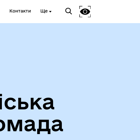
Контакти
Ще
Про громаду
іська
омада