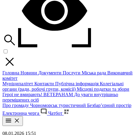
Головна
Новини
Документи
Послуги
Міська рада
Виконавчий
комітет
Муніципалітет
Контакти
Публічна інформація
Колегіальні
органи (ради, робочі групи, комісії)
Місцеві податки та збори
Герої не вмирають!
ВЕТЕРАНАМ
До уваги внутрішньо
переміщених осіб
Про громаду
Чорноморськ туристичний
Безбар’єрний простір
Електронна черга
Чатбот
08.01.2026 15:51