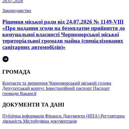
28.07.2026
Законодавство
Рішення міської ради від 24.07.2026 № 1149-VIII
«Про надання згоди на безоплатне прийняття до
комунальної власності Чорноморської міської
територіальної громади майна (спеціалізованих
санітарних автомобілів)»
ГРОМАДА
Контакти та звернення
Чорноморський міський голова
Депутатський корпус
Інвестиційний паспорт
Паспорт
громади
Вакансії
ДОКУМЕНТИ ТА ДАНІ
Публічна інформація
Фінанси
Документи (НПА)
Регуляторна
діяльність
Містобудівна документація