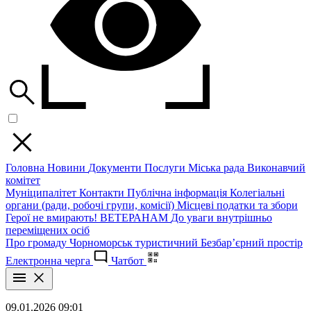
Головна
Новини
Документи
Послуги
Міська рада
Виконавчий
комітет
Муніципалітет
Контакти
Публічна інформація
Колегіальні
органи (ради, робочі групи, комісії)
Місцеві податки та збори
Герої не вмирають!
ВЕТЕРАНАМ
До уваги внутрішньо
переміщених осіб
Про громаду
Чорноморськ туристичний
Безбар’єрний простір
Електронна черга
Чатбот
09.01.2026 09:01