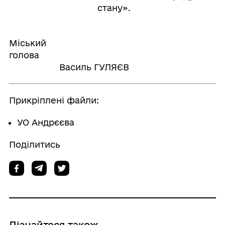
стану».
Міський
голова
Василь ГУЛЯЄВ
Прикріплені файли:
УО Андрєєва
Поділитись