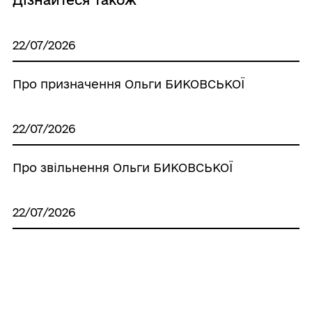
Дізнайтеся також
22/07/2026
Про призначення Ольги БИКОВСЬКОЇ
22/07/2026
Про звільнення Ольги БИКОВСЬКОЇ
22/07/2026
Про призначення НАРОЖНОГО Г. О.
радником міського голови з питань
житлово-комунального господарства та
благоустрою на громадських засадах