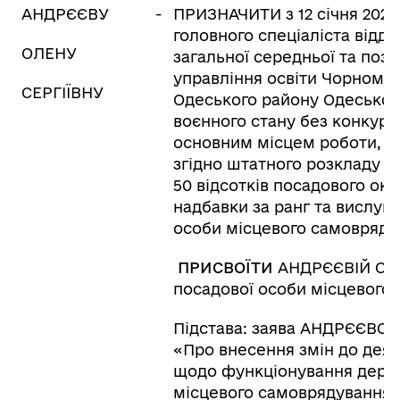
АНДРЄЄВУ
-
ПРИЗНАЧИТИ з 12 січня 2026
головного спеціаліста відді
ОЛЕНУ
загальної середньої та поза
управління освіти Чорномор
СЕРГІЇВНУ
Одеського району Одеської о
воєнного стану без конкурс
основним місцем роботи, з
згідно штатного розкладу і 
50 відсотків посадового ок
надбавки за ранг та вислуги
особи місцевого самовряду
ПРИСВОЇТИ
АНДРЄЄВІЙ О.С. 
посадової особи місцевого
Підстава: заява АНДРЄЄВОЇ О
«Про внесення змін до деяк
щодо функціонування держ
місцевого самоврядування у