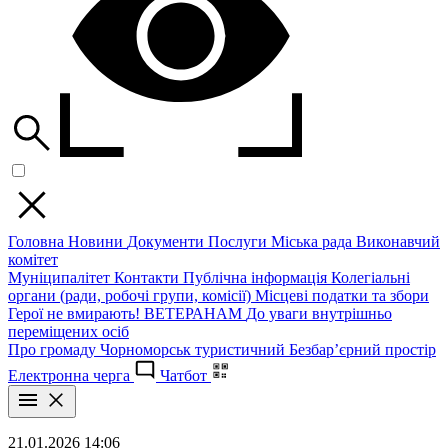
Головна
Новини
Документи
Послуги
Міська рада
Виконавчий
комітет
Муніципалітет
Контакти
Публічна інформація
Колегіальні
органи (ради, робочі групи, комісії)
Місцеві податки та збори
Герої не вмирають!
ВЕТЕРАНАМ
До уваги внутрішньо
переміщених осіб
Про громаду
Чорноморськ туристичний
Безбар’єрний простір
Електронна черга
Чатбот
21.01.2026 14:06