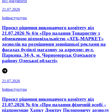
Всі документи
21.07.2026
Інфрастуктура
Проєкт рішення виконавчого комітету від
21.07.2026 № б/н «Про надання Товариству з
обмеженою відповідальністю «АТБ-МАРКЕТ»
дозволів на розміщення зовнішньої реклами на
фасадах будівлі магазину за адресою: вул.
Паркова, 34-А, м. Чорноморськ Одеського
району Одеської області»
21.07.2026
Інфрастуктура
Проєкт рішення виконавчого комітету від
21.07.2026 № б/н «Про надання фізичній особі –
підприємцю Хапку Дмитру Пилиповичу дозволу