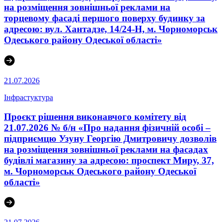
на розміщення зовнішньої реклами на
торцевому фасаді першого поверху будинку за
адресою: вул. Хантадзе, 14/24-Н, м. Чорноморськ
Одеського району Одеської області»
21.07.2026
Інфрастуктура
Проєкт рішення виконавчого комітету від
21.07.2026 № б/н «Про надання фізичній особі –
підприємцю Узуну Георгію Дмитровичу дозволів
на розміщення зовнішньої реклами на фасадах
будівлі магазину за адресою: проспект Миру, 37,
м. Чорноморськ Одеського району Одеської
області»