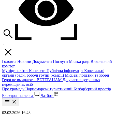
Головна
Новини
Документи
Послуги
Міська рада
Виконавчий
комітет
Муніципалітет
Контакти
Публічна інформація
Колегіальні
органи (ради, робочі групи, комісії)
Місцеві податки та збори
Герої не вмирають!
ВЕТЕРАНАМ
До уваги внутрішньо
переміщених осіб
Про громаду
Чорноморськ туристичний
Безбар’єрний простір
Електронна черга
Чатбот
02.02.2026 16:43