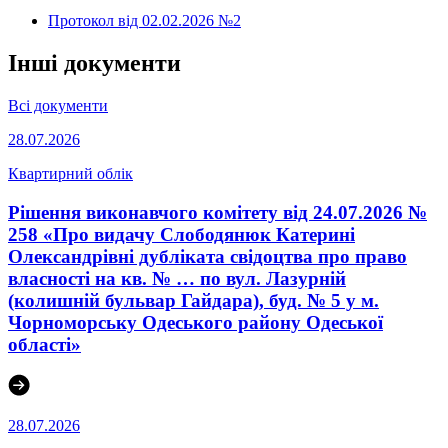
Протокол від 02.02.2026 №2
Інші документи
Всі документи
28.07.2026
Квартирний облік
Рішення виконавчого комітету від 24.07.2026 №
258 «Про видачу Слободянюк Катерині
Олександрівні дубліката свідоцтва про право
власності на кв. № … по вул. Лазурній
(колишній бульвар Гайдара), буд. № 5 у м.
Чорноморську Одеського району Одеської
області»
28.07.2026