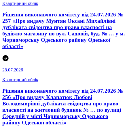
Квартирний облік
Рішення виконавчого комітету від 24.07.2026 №
257 «Про видачу Мунтян Оксані Михайлівні
дубліката свідоцтва про право власності на
будівлю магазину по вул. Садовій, буд. № … у м.
Чорноморську Одеського району Одеської
області»
28.07.2026
Квартирний облік
Рішення виконавчого комітету від 24.07.2026 №
256 «Про видачу Клапатюк Любові
Володимирівні дубліката свідоцтва про право
власності на житловий будинок № … по вулиці
Середній у місті Чорноморську Одеського
району Одеської області»