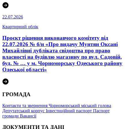
22.07.2026
Квартирний облік
Проєкт рішення виконавчого комітету від
22.07.2026 № б/н «Про видачу Мунтян Оксані
Михайлівні дубліката свідоцтва про право
власності на будівлю магазину по вул. Садовій,
буд. № … у м. Чорноморську Одеського району
Одеської області»
ГРОМАДА
Контакти та звернення
Чорноморський міський голова
Депутатський корпус
Інвестиційний паспорт
Паспорт
громади
Вакансії
ДОКУМЕНТИ ТА ДАНІ