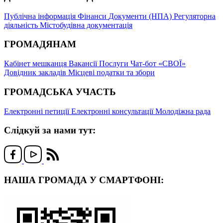
Публічна інформація
Фінанси
Документи (НПА)
Регуляторна
діяльність
Містобудівна документація
ГРОМАДЯНАМ
Кабінет мешканця
Вакансії
Послуги
Чат-бот «СВОЇ»
Довідник закладів
Місцеві податки та збори
ГРОМАДСЬКА УЧАСТЬ
Електронні петиції
Електронні консультації
Молодіжна рада
Слідкуй за нами тут:
НАША ГРОМАДА У СМАРТФОНІ: