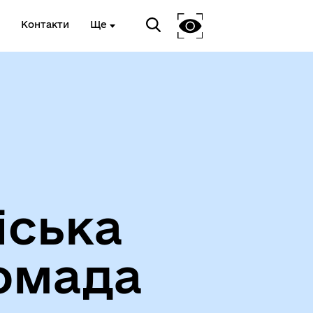
Контакти
Ще
Про громаду
іська
омада