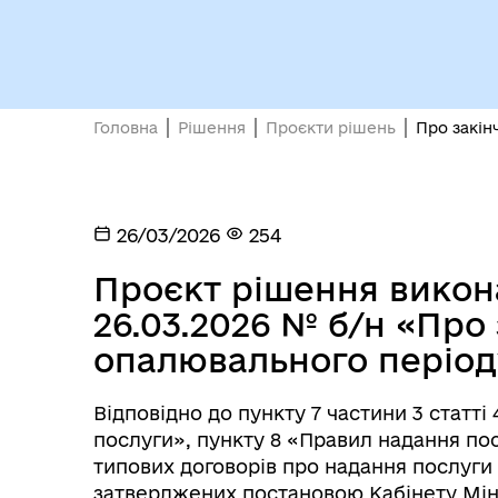
Кол
Виконавчий комітет
роб
Головна
Рішення
Проєкти рішень
Про закін
26/03/2026
254
Проєкт рішення викона
Міс
26.03.2026 № б/н «Про
опалювального періоду
Відповідно до пункту 7 частини 3 статт
послуги», пункту 8 «Правил надання посл
типових договорів про надання послуги 
затверджених постановою Кабінету Мініст