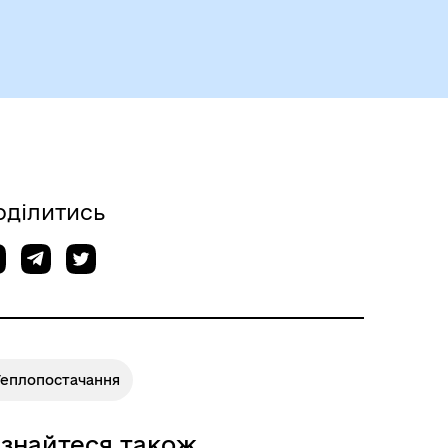
Чорноморськ туристичний
оділитись
Безбар’єрний простір
Теплопостачання
ізнайтеся також