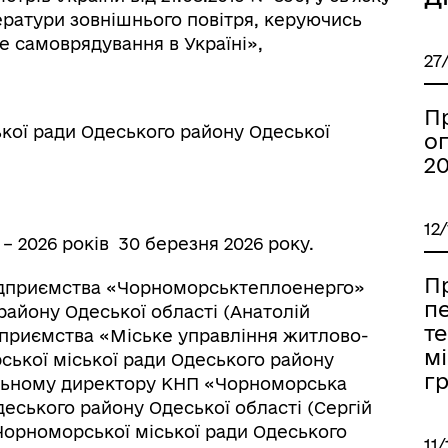
ратури зовнішнього повітря, керуючись
е самоврядування в Україні»,
27
П
кої ради Одеського району Одеської
о
20
12
 2026 років 30 березня 2026 року.
П
підприємства «Чорноморськтеплоенерго»
пе
району Одеської області (Анатолій
т
приємства «Міське управління житлово-
мі
ької міської ради Одеського району
г
ральному директору КНП «Чорноморська
еського району Одеської області (Сергій
 Чорноморської міської ради Одеського
11