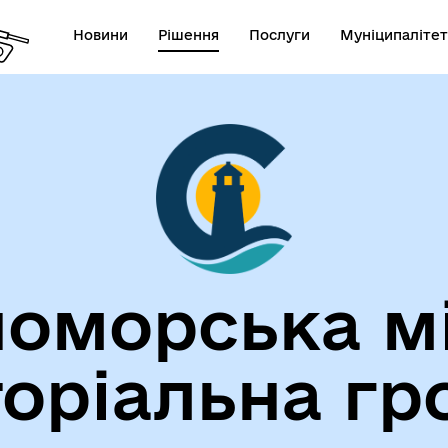
Новини
Рішення
Послуги
Муніципалітет
лічна інформація
Герої не вмирають!
оморська м
торіальна гр