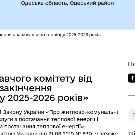
Одеська область, Одеський район
егіальні органи (ради,
ВЕТЕРАНАМ
очі групи, комісії)
чення опалювального періоду 2025-2026 років
П
вчого комітету від
До уваги внутрішньо
цеві податки та збори
 закінчення
переміщених осіб
 2025-2026 років»
і 4 Закону України «Про житлово-комунальні
уги з постачання теплової енергії і
з постачання теплової енергії»,
Д
рів України від 21.08.2019 № 830, у зв’язку