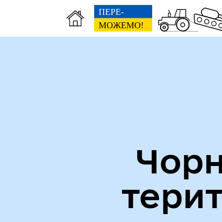
Міська рада
Пуб
Чорн
тери