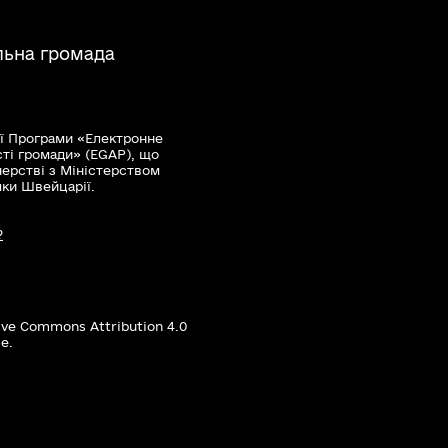
льна громада
ї Програми «Електронне
сті громади» (EGAP), що
нерстві з Міністерством
мки Швейцарії.
?
ive Commons Attribution 4.0
е.