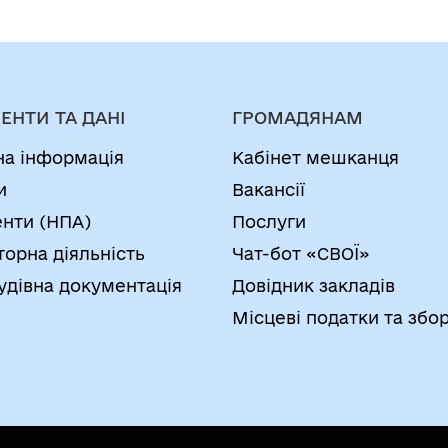
ЕНТИ ТА ДАНІ
ГРОМАДЯНАМ
на інформація
Кабінет мешканця
и
Вакансії
нти (НПА)
Послуги
торна діяльність
Чат-бот «СВОЇ»
удівна документація
Довідник закладів
Місцеві податки та збо