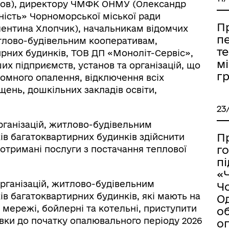
льов), директору ЧМФК ОНМУ (Олександр
ість» Чорноморської міської ради
П
лентина Хлопчик), начальникам відомчих
пе
тлово-будівельним кооперативам,
т
ирних будинків, ТОВ ДП «Моноліт-Сервіс»,
мі
их підприємств, установ та організацій, що
г
омного опалення, відключення всіх
ень, дошкільних закладів освіти,
23
організацій, житлово-будівельним
П
ів багатоквартирних будинків здійснити
г
а отримані послуги з постачання теплової
п
«
організацій, житлово-будівельним
Ч
в багатоквартирних будинків, які мають на
О
 мережі, бойлерні та котельні, приступити
об
овки до початку опалювального періоду 2026
о