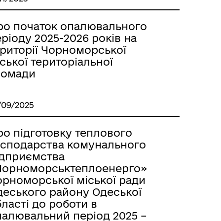
ро початок опалювального
ріоду 2025-2026 років на
ериторії Чорноморської
ської територіальної
ромади
/09/2025
ро підготовку теплового
осподарства комунального
ідприємства
Чорноморськтеплоенерго»
орноморської міської ради
деського району Одеської
ласті до роботи в
палювальний період 2025 –