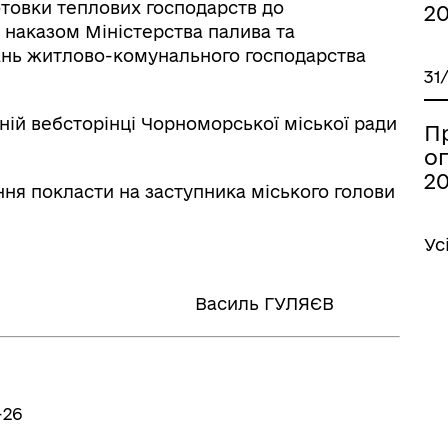
готовки теплових господарств до
20
наказом Міністерства палива та
тань житлово-комунального господарства
31
ній вебсторінці Чорноморської міської ради
П
о
20
ння покласти на заступника міського голови
Ус
 Василь ГУЛЯЄВ
-26