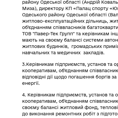
району Одеської області (Андрій Кова
Миза), директору КП «Палац спорту «Юн
Одеського району Одеської області (Ва
житлово-експлуатаційних дільниць, жи
об’єднанням співвласників багатокварт
ТОВ "Павер-Тек Групп"
та керівникам інш
мають на своєму балансі системи автон
житлових будинків, громадських приміщ
навчальних та медичних закладів.
3.Керівникам підприємств, установ та 
кооперативам, об’єднанням співвласник
відповідні дії щодо погашення боргів з
енергії.
4. Керівникам підприємств, установ та 
кооперативам, об’єднанням співвласникі
своєму балансі житловий фонд, теплові
до виконання ремонтних робіт з підгот