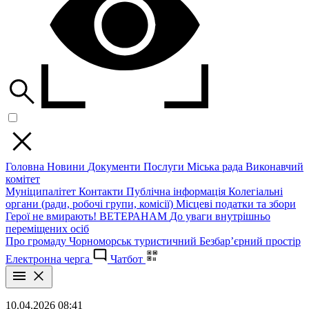
Головна
Новини
Документи
Послуги
Міська рада
Виконавчий
комітет
Муніципалітет
Контакти
Публічна інформація
Колегіальні
органи (ради, робочі групи, комісії)
Місцеві податки та збори
Герої не вмирають!
ВЕТЕРАНАМ
До уваги внутрішньо
переміщених осіб
Про громаду
Чорноморськ туристичний
Безбар’єрний простір
Електронна черга
Чатбот
10.04.2026 08:41