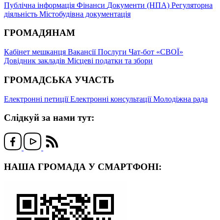
Публічна інформація
Фінанси
Документи (НПА)
Регуляторна
діяльність
Містобудівна документація
ГРОМАДЯНАМ
Кабінет мешканця
Вакансії
Послуги
Чат-бот «СВОЇ»
Довідник закладів
Місцеві податки та збори
ГРОМАДСЬКА УЧАСТЬ
Електронні петиції
Електронні консультації
Молодіжна рада
Слідкуй за нами тут:
НАША ГРОМАДА У СМАРТФОНІ: