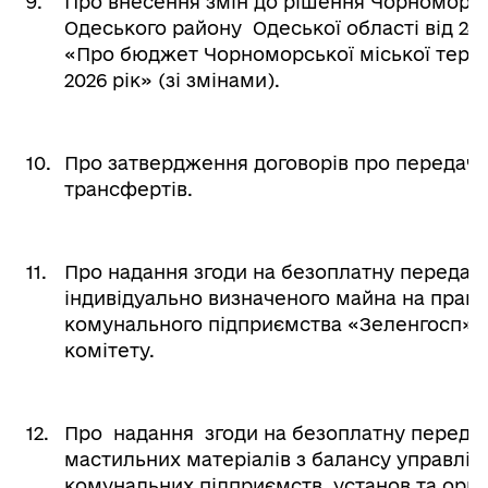
9.
Про внесення змін до рішення Чорноморсь
Одеського району Одеської області від 24.1
«Про бюджет Чорноморської міської терит
2026 рік» (зі змінами).
10.
Про затвердження договорів про передач
трансфертів.
11.
Про надання згоди на безоплатну передач
індивідуально визначеного майна на праві
комунального підприємства «Зеленгосп» 
комітету.
12.
Про надання згоди на безоплатну переда
мастильних матеріалів з балансу управлін
комунальних підприємств, установ та орган